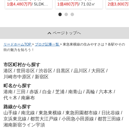
1億4,480万円
/ 5LDK＋1S(納戸)
1億480万円
/ 71.02㎡
2億3,800
ページトップへ
リードホームTOP
>
ブログ記事一覧
>
東急東横線の住みやすさは？各駅やその
街の魅力を知ろう！
市区町村から探す
港区
/
世田谷区
/
渋谷区
/
目黒区
/
品川区
/
大田区
/
川崎市中原区
/
新宿区
町名から探す
港南
/
三田
/
赤坂
/
白金
/
芝浦
/
南青山
/
高輪
/
六本木
/
代々木
/
南麻布
路線から探す
山手線
/
南北線
/
東急東横線
/
東急田園都市線
/
日比谷線
/
京浜東北線
/
都営大江戸線
/
小田急小田原線
/
都営三田線
/
湘南新宿ライン宇須