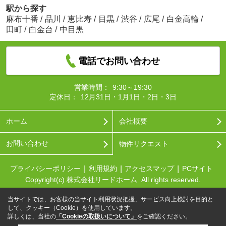
駅から探す
麻布十番
/
品川
/
恵比寿
/
目黒
/
渋谷
/
広尾
/
白金高輪
/
田町
/
白金台
/
中目黒
電話でお問い合わせ
営業時間：
9:30～19:30
定休日：
12月31日・1月1日・2日・3日
ホーム
会社概要
お問い合わせ
物件リクエスト
プライバシーポリシー
利用規約
アクセスマップ
PCサイト
Copyright(c) 株式会社リードホーム All rights reserved.
当サイトでは、お客様の当サイト利用状況把握、サービス向上検討を目的と
して、クッキー（Cookie）を使用しています。
詳しくは、当社の
「Cookieの取扱いについて」
をご確認ください。