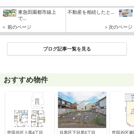
東急田園都市線上
不動産を相続したと...
で...
＜ 前のページ
＞次のページ
ブログ記事一覧を見る
おすすめ物件
世田谷区上馬4丁目
目黒区下目黒5丁目
世田谷区瀬