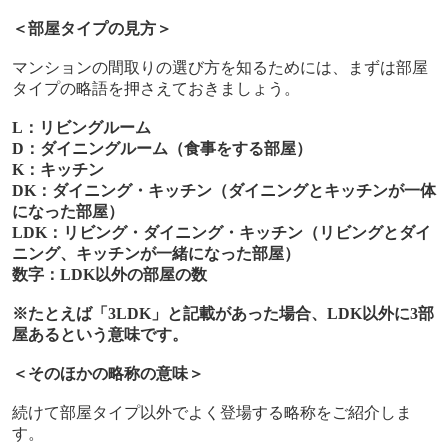
＜部屋タイプの見方＞
マンションの間取りの選び方を知るためには、まずは部屋
タイプの略語を押さえておきましょう。
L
：リビングルーム
D
：ダイニングルーム（食事をする部屋）
K
：キッチン
DK
：ダイニング・キッチン
（ダイニングとキッチンが一体
になった部屋）
LDK
：リビング・ダイニング・キッチン
（リビングとダイ
ニング、キッチンが一緒になった部屋）
数字：
LDK
以外の部屋の数
※たとえば「
3LDK
」と記載があった場合、
LDK
以外に
3
部
屋あるという意味です。
＜そのほかの略称の意味＞
続けて部屋タイプ以外でよく登場する略称をご紹介しま
す。