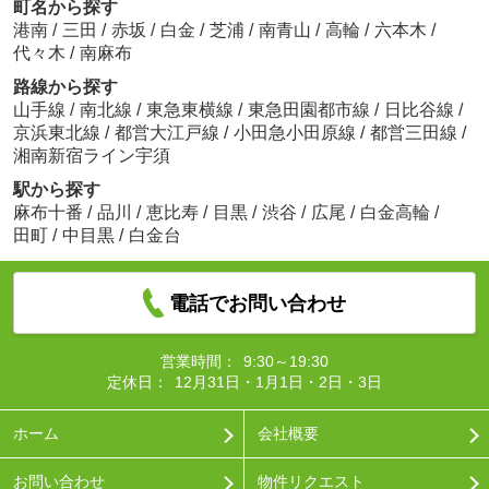
町名から探す
港南
/
三田
/
赤坂
/
白金
/
芝浦
/
南青山
/
高輪
/
六本木
/
代々木
/
南麻布
路線から探す
山手線
/
南北線
/
東急東横線
/
東急田園都市線
/
日比谷線
/
京浜東北線
/
都営大江戸線
/
小田急小田原線
/
都営三田線
/
湘南新宿ライン宇須
駅から探す
麻布十番
/
品川
/
恵比寿
/
目黒
/
渋谷
/
広尾
/
白金高輪
/
田町
/
中目黒
/
白金台
電話でお問い合わせ
営業時間：
9:30～19:30
定休日：
12月31日・1月1日・2日・3日
ホーム
会社概要
お問い合わせ
物件リクエスト