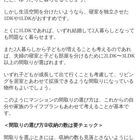
しかし生活空間を分けたいようなら、寝室を独立させた
1DK
や
1LDK
がおすすめです。
とくに
1LDK
であれば、いずれ結婚して
2
人暮らしとなって
も問題なく暮らせます。
また
2
人暮らしから子どもが増えることも考えるのであれ
ば、夫婦の寝室と子ども部屋を分けるために
2LDK
〜
3LDK
以上の間取りが選ばれます。
いずれ子どもが成長して出て行くことも考慮して、リビン
グを居室とあわせて拡張できるような間取りになっている
物件もよいでしょう。
このようにマンションの間取りの選び方は、これからの自
分や家族のライフプランもあわせて考えることが基本で
す。
＜間取りの選び方
②
収納の数は要チェック＞
間取りを選ぶときには、収納の数も見落とさないようにし