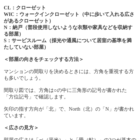
CL
：クローゼット
WIC
：ウォークインクローゼット（中に歩いて入れる広さ
があるクローゼット）
N
：納戸（普段使用しないような衣類や家具などを収納す
る部屋）
S
：サービスルーム
（採光や通風について居室の基準を満
たしていない部屋）
＜部屋の向きをチェックする方法＞
マンションの間取りを決めるときには、方角を重視する方
も多いでしょう。
間取り図では、方角は
○
の中に三角形の記号が書かれた
「方位記号」で確認します。
矢印の指す方向が「北」で、
North
（北）の「
N
」が書かれ
ています。
＜広さの見方＞
部屋の広さは「㎡（平米）」と「畳（帖）」の
2
つが基本の