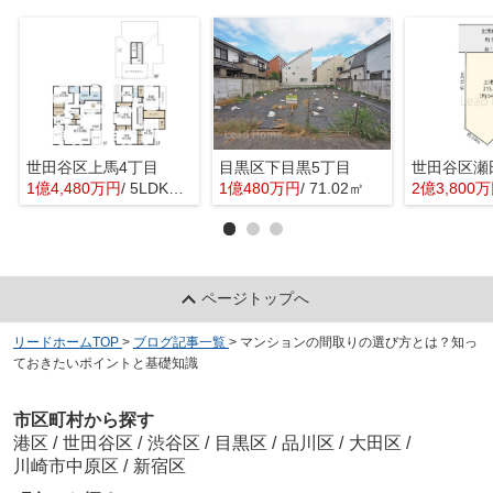
世田谷区上馬4丁目
目黒区下目黒5丁目
世田谷区瀬
1億4,480万円
/ 5LDK＋1S(納戸)
1億480万円
/ 71.02㎡
2億3,800
ページトップへ
リードホームTOP
>
ブログ記事一覧
>
マンションの間取りの選び方とは？知っ
ておきたいポイントと基礎知識
市区町村から探す
港区
/
世田谷区
/
渋谷区
/
目黒区
/
品川区
/
大田区
/
川崎市中原区
/
新宿区