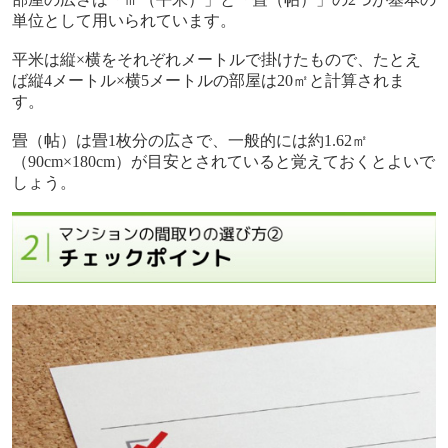
単位として用いられています。
平米は縦
×
横をそれぞれメートルで掛けたもので、たとえ
ば縦
4
メートル
×
横
5
メートルの部屋は
20
㎡と計算されま
す。
畳（帖）は畳
1
枚分の広さで、一般的には約
1.62
㎡
（
90cm×180cm
）が目安とされていると覚えておくとよいで
しょう。