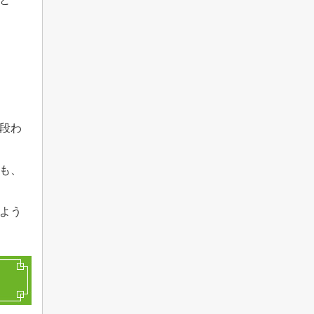
段わ
も、
よう