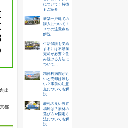
について！特徴
もご紹介
新築一戸建ての
購入について！
３つの注意点も
解説
生活保護を受給
するには不動産
売却が必要？住
み続ける方法に
ついて...
精神科病院が近
いと売却は難し
い？事前の注意
点についても解
創出
説
表札の良い設置
京都
場所は？素材の
選び方や固定方
法についても解
説