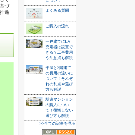
について
基づ
よくある質問
推進
ご購入の流れ
一戸建てにEV
充電器は設置で
きる？工事費用
や注意点も解説
平屋と2階建て
の費用の違いに
ついて！それぞ
れの利点や選び
方も解説
駅遠マンション
の購入につい
て！後悔しない
選び方も解説
>>全ての記事を見る
XML
RSS2.0