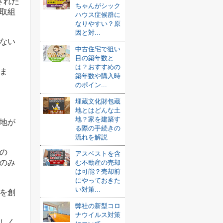
された
ちゃんがシック
取組
ハウス症候群に
なりやすい？原
因と対...
ない
中古住宅で狙い
目の築年数と
は？おすすめの
ま
築年数や購入時
のポイン...
埋蔵文化財包蔵
地とはどんな土
地？家を建築す
地が
る際の手続きの
流れを解説
の
アスベストを含
体のみ
む不動産の売却
は可能？売却前
にやっておきた
い対策...
を創
弊社の新型コロ
ナウイルス対策
しく