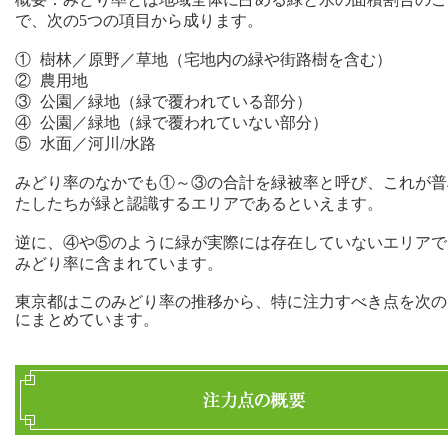
で、次の5つの項目から成ります。
①
樹林／原野／草地（宅地内の緑や街路樹を含む）
②
農用地
③
公園／緑地（緑で覆われている部分）
④
公園／緑地（緑で覆われていない部分）
⑤
水面／河川/水路
みどり率のなかでも①～③の合計を緑被率と呼び、これが普
たしたちが緑と認識するエリアであるといえます。
逆に、④や⑤のように緑が実際には存在していないエリアで
みどり率に含まれています。
東京都はこのみどり率の推移から、特に注力すべき点を次の
にまとめています。