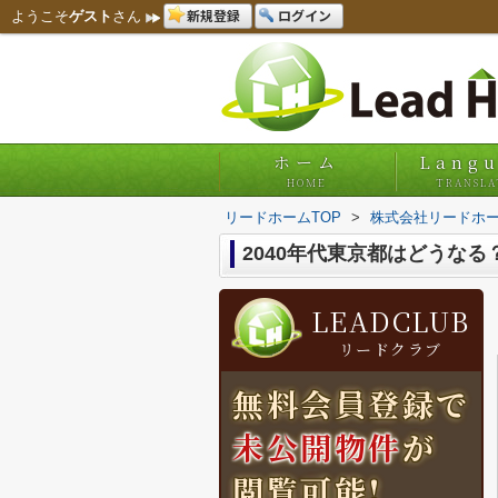
新規登録
ログイン
ようこそ
ゲスト
さん
ホーム
Lang
HOME
TRANSLA
リードホームTOP
>
株式会社リードホー
2040年代東京都はどうな
LEADCLUB
リードクラブ
無料会員登録で
未公開物件
が
閲覧可能!