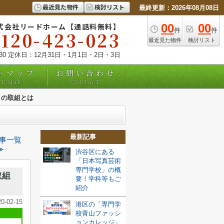
最近見た物件
検討リスト
最終更新：2026年08月08日
式会社リードホーム【通話料無料】
00
00
件
件
0120-423-023
最近見た物件
検討リスト
:30 定休日：12月31日・1月1日・2日・3日
トマップ
お問い合わせ
TE MAP
CONTACT
りの取組とは
最新記事
事一覧
≫
渋谷区にある
「日本写真芸術
専門学校」の概
取組
要！学科等もご
紹介
20-02-15
港区の「専門学
校青山ファッシ
ョンカレッジ」