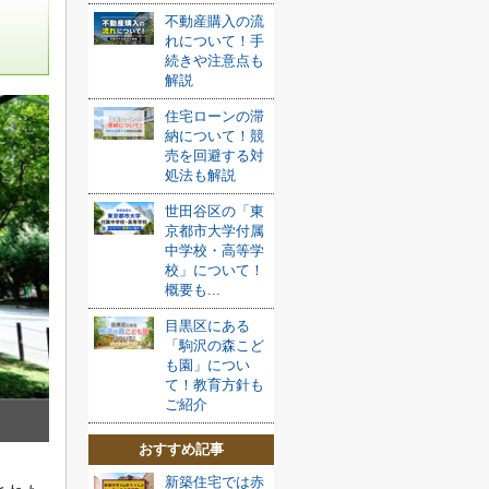
不動産購入の流
れについて！手
続きや注意点も
解説
住宅ローンの滞
納について！競
売を回避する対
処法も解説
世田谷区の「東
京都市大学付属
中学校・高等学
校」について！
概要も...
目黒区にある
「駒沢の森こど
も園」につい
て！教育方針も
ご紹介
おすすめ記事
新築住宅では赤