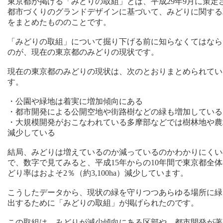
東京都が掲げる「みどりの取組」とは、平成29年9月に策定
都市づくりのグランドデザインに基づいて、みどりに関する
をまとめたもののことです。
「みどりの取組」について掘り下げる前に知らなくてはなら
のが、現在の東京都のみどりの現状です。
現在の東京都のみどりの現状は、次のとおりまとめられてい
す。
・公園や緑地は着実に増加傾向にある
・都市開発による公開空地や街路樹などの緑も増加している
・大規模開発がおこなわれている多摩部などでは樹林地や農
減少している
結局、みどりは増えているのか減っているのかわかりにくい
で、数字で見てみると、平成15年からの10年間で東京都全
どり率はおよそ2％（約3,100ha）減少しています。
こうしたデータから、現状の緑を守りつつあらゆる場所に緑
出するために「みどりの取組」が掲げられたのです。
この取組は、みどりが減少傾向にある区部や、都市開発が著