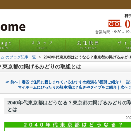
株
営業時間：9:30～19
uage
スタッフ
会社概要
サイ
TION
STAFF
COMPANY
SI
ム のブログ記事一覧
>
2040年代東京都はどうなる？東京都の掲げるみど
る？東京都の掲げるみどりの取組とは
記
≪ 前へ｜港区で住民に親しまれているおすすめ銭湯を3箇所ご紹介！
マイホームにぴったりの駐車場は？広さやタイプをご紹介｜次へ 
2040年代東京都はどうなる？東京都の掲げるみどりの
とは
20