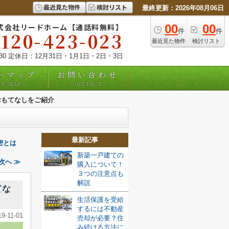
最近見た物件
検討リスト
最終更新：2026年08月06日
式会社リードホーム【通話料無料】
00
00
件
件
0120-423-023
最近見た物件
検討リスト
:30 定休日：12月31日・1月1日・2日・3日
トマップ
お問い合わせ
TE MAP
CONTACT
おもてなしをご紹介
最新記事
密とは
新築一戸建ての
次へ ≫
購入について！
３つの注意点も
解説
てな
生活保護を受給
するには不動産
19-11-01
売却が必要？住
み続ける方法に