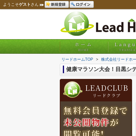
新規登録
ログイン
ようこそ
ゲスト
さん
ホーム
Lang
HOME
TRANSLA
リードホームTOP
>
株式会社リードホー
健康マラソン大会！目黒シテ
LEADCLUB
リードクラブ
無料会員登録で
未公開物件
が
閲覧可能!