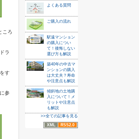
よくある質問
ご購入の流れ
ところ
駅遠マンション
の購入につい
て！後悔しない
ドラ
選び方も解説
築40年の中古マ
ンションの購入
をす
は大丈夫？寿命
や注意点も解説
傾斜地の土地購
に参
入について！メ
リットや注意点
も解説
>>全ての記事を見る
XML
RSS2.0