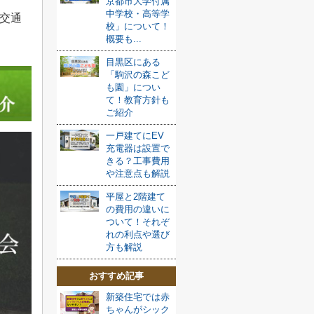
京都市大学付属
中学校・高等学
交通
校」について！
概要も...
目黒区にある
「駒沢の森こど
も園」につい
て！教育方針も
ご紹介
一戸建てにEV
充電器は設置で
きる？工事費用
や注意点も解説
平屋と2階建て
の費用の違いに
ついて！それぞ
れの利点や選び
方も解説
おすすめ記事
新築住宅では赤
ちゃんがシック