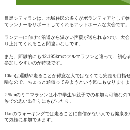
目黒シティランは、地域住民の多くがボランティアとして参
てランナーをサポートしてくれるアットホームな大会です。
ランナーに向けて沿道から温かい声援が送られるので、大会
り上げてくれること間違いなしです。
また、距離的にも
42.195km
のフルマラソンと違って、初心
参加しやすいのが特徴です。
10km
は運動や走ることが得意な人ではなくても完走を目指
離なので、ちょっと頑張ってみようという気にもなりますよ
2.5km
のミニマラソンは小中学生や親子での参加も可能なの
族での思い出作りにもぴったり。
1km
のウォーキングでは走ることに自信がない人でも健康を
て気軽に参加できます。