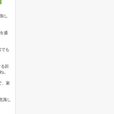
加し
を盛
者でも
せる距
ね。
で、家
意識し