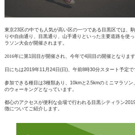
東京
23
区の中でも人気が高い区の一つである目黒区では、
りや自由通り、目黒通り、山手通りといった主要道路を使っ
ラソン大会が開催されます。
2016
年に第
1
回目が開催され、今年で
4
回目の開催となりま
日にちは
2019
年
11
月
24
日
(
日
)
、午前
8
時
30
分スタート予定で
参加できる種目は
3
種類あり、
10km
と
2.5km
のミニマラソン
のウォーキングとなっています。
都心のアクセスが便利な会場で行われる目黒シティラン
201
徴についてご紹介します。