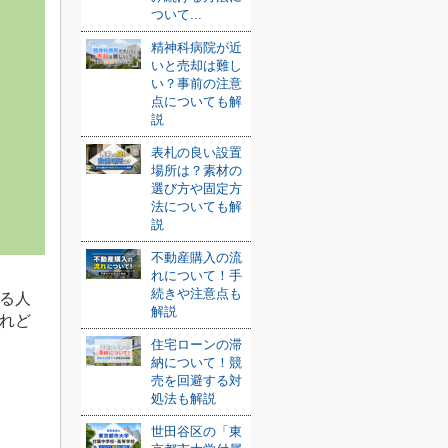
ついて...
精神科病院が近
いと売却は難し
い？事前の注意
点についても解
説
表札の良い設置
場所は？素材の
選び方や固定方
法についても解
説
不動産購入の流
れについて！手
続きや注意点も
る人
解説
れど
住宅ローンの滞
納について！競
売を回避する対
処法も解説
世田谷区の「東