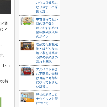
ハウス症候群に
なりやすい？原
因と対...
中古住宅で狙い
駒沢通
目の築年数と
は？おすすめの
たマ
築年数や購入時
のポイン...
埋蔵文化財包蔵
す。
地とはどんな土
地？家を建築す
す。
る際の手続きの
流れを解説
、
1km
アスベストを含
む不動産の売却
は可能？売却前
9
の特
にやっておきた
い対策...
弊社の新型コロ
ナウイルス対策
について