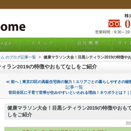
株
営業時間：9:30～19
uage
スタッフ
会社概要
サイ
TION
STAFF
COMPANY
SI
ム のブログ記事一覧
>
健康マラソン大会！目黒シティラン2019の特徴や
ィラン2019の特徴やおもてなしをご紹介
≪ 前へ｜東京23区の高級住宅街の魅力！エリアごとの暮らしやすさの秘
記事一覧
世田谷区に子育て世帯が住みやすいといわれる理由！ネウボラとは？｜
健康マラソン大会！目黒シティラン2019の特徴やおも
しをご紹介
20