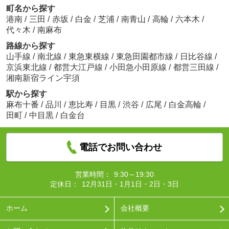
町名から探す
港南
/
三田
/
赤坂
/
白金
/
芝浦
/
南青山
/
高輪
/
六本木
/
代々木
/
南麻布
路線から探す
山手線
/
南北線
/
東急東横線
/
東急田園都市線
/
日比谷線
/
京浜東北線
/
都営大江戸線
/
小田急小田原線
/
都営三田線
/
湘南新宿ライン宇須
駅から探す
麻布十番
/
品川
/
恵比寿
/
目黒
/
渋谷
/
広尾
/
白金高輪
/
田町
/
中目黒
/
白金台
電話でお問い合わせ
営業時間：
9:30～19:30
定休日：
12月31日・1月1日・2日・3日
ホーム
会社概要