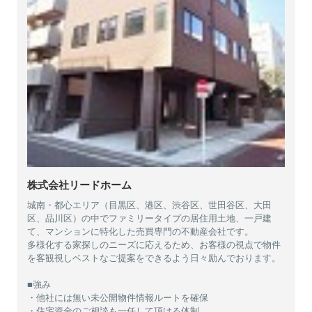
株式会社リードホーム
城南・都心エリア（目黒区、港区、渋谷区、世田谷区、大田
区、品川区）の中でファミリータイプの居住用土地、一戸建
て、マンションに特化した売買専門の不動産会社です。
多様化する家探しのニーズに応えるため、お客様の視点で物件
を客観視しベストなご提案をできるよう日々励んでおります。
■強み
・他社には無い未公開物件情報ルートを確保
・住宅資金のご相談も一任して頂ける体制