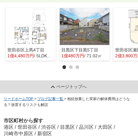
世田谷区上馬4丁目
目黒区下目黒5丁目
世田谷区瀬
1億4,480万円
/ 5LDK＋1S(納戸)
1億480万円
/ 71.02㎡
2億3,800
ページトップへ
リードホームTOP
>
ブログ記事一覧
>
相続放棄した実家の解体費用はどうな
る？放置するリスクも解説
市区町村から探す
港区
/
世田谷区
/
渋谷区
/
目黒区
/
品川区
/
大田区
/
川崎市中原区
/
新宿区