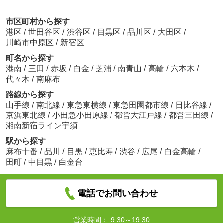
市区町村から探す
港区
/
世田谷区
/
渋谷区
/
目黒区
/
品川区
/
大田区
/
川崎市中原区
/
新宿区
町名から探す
港南
/
三田
/
赤坂
/
白金
/
芝浦
/
南青山
/
高輪
/
六本木
/
代々木
/
南麻布
路線から探す
山手線
/
南北線
/
東急東横線
/
東急田園都市線
/
日比谷線
/
京浜東北線
/
小田急小田原線
/
都営大江戸線
/
都営三田線
/
湘南新宿ライン宇須
駅から探す
麻布十番
/
品川
/
目黒
/
恵比寿
/
渋谷
/
広尾
/
白金高輪
/
田町
/
中目黒
/
白金台
電話でお問い合わせ
営業時間：
9:30～19:30