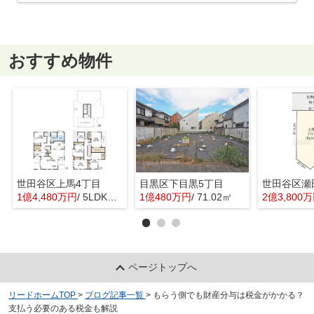
おすすめ物件
世田谷区上馬4丁目
目黒区下目黒5丁目
世田谷区瀬
1億4,480万円
/ 5LDK＋1S(納戸)
1億480万円
/ 71.02㎡
2億3,800
ページトップへ
リードホームTOP
>
ブログ記事一覧
>
もらう側でも財産分与は税金がかかる？
支払う必要のある税金も解説