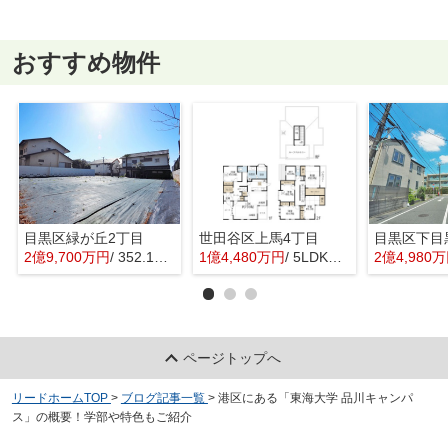
おすすめ物件
目黒区緑が丘2丁目
世田谷区上馬4丁目
目黒区下目
2億9,700万円
/ 352.16㎡
1億4,480万円
/ 5LDK＋1S(納戸)
2億4,980
ページトップへ
リードホームTOP
>
ブログ記事一覧
>
港区にある「東海大学 品川キャンパ
ス」の概要！学部や特色もご紹介