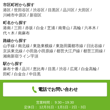
市区町村から探す
港区
/
世田谷区
/
渋谷区
/
目黒区
/
品川区
/
大田区
/
川崎市中原区
/
新宿区
町名から探す
港南
/
三田
/
赤坂
/
白金
/
芝浦
/
南青山
/
高輪
/
六本木
/
代々木
/
南麻布
路線から探す
山手線
/
南北線
/
東急東横線
/
東急田園都市線
/
日比谷線
/
京浜東北線
/
小田急小田原線
/
都営大江戸線
/
都営三田線
/
湘南新宿ライン宇須
駅から探す
麻布十番
/
品川
/
恵比寿
/
目黒
/
渋谷
/
広尾
/
白金高輪
/
田町
/
白金台
/
中目黒
電話でお問い合わせ
営業時間：
9:30～19:30
定休日：
12月31日・1月1日・2日・3日