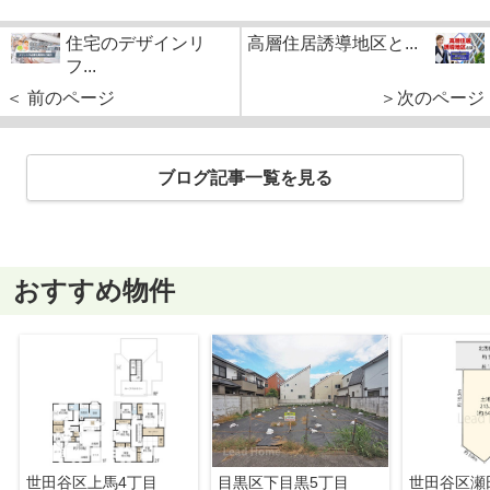
住宅のデザインリ
高層住居誘導地区と...
フ...
＜ 前のページ
＞次のページ
ブログ記事一覧を見る
おすすめ物件
世田谷区上馬4丁目
目黒区下目黒5丁目
世田谷区瀬