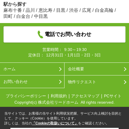
駅から探す
麻布十番
/
品川
/
恵比寿
/
目黒
/
渋谷
/
広尾
/
白金高輪
/
田町
/
白金台
/
中目黒
電話でお問い合わせ
営業時間：
9:30～19:30
定休日：
12月31日・1月1日・2日・3日
ホーム
会社概要
お問い合わせ
物件リクエスト
プライバシーポリシー
利用規約
アクセスマップ
PCサイト
Copyright(c) 株式会社リードホーム All rights reserved.
当サイトでは、お客様の当サイト利用状況把握、サービス向上検討を目的と
して、クッキー（Cookie）を使用しています。
詳しくは、当社の
「Cookieの取扱いについて」
をご確認ください。