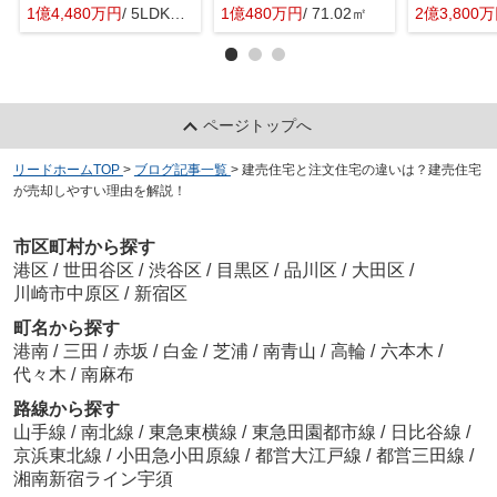
1億4,480万円
/ 5LDK＋1S(納戸)
1億480万円
/ 71.02㎡
2億3,800
ページトップへ
リードホームTOP
>
ブログ記事一覧
>
建売住宅と注文住宅の違いは？建売住宅
が売却しやすい理由を解説！
市区町村から探す
港区
/
世田谷区
/
渋谷区
/
目黒区
/
品川区
/
大田区
/
川崎市中原区
/
新宿区
町名から探す
港南
/
三田
/
赤坂
/
白金
/
芝浦
/
南青山
/
高輪
/
六本木
/
代々木
/
南麻布
路線から探す
山手線
/
南北線
/
東急東横線
/
東急田園都市線
/
日比谷線
/
京浜東北線
/
小田急小田原線
/
都営大江戸線
/
都営三田線
/
湘南新宿ライン宇須