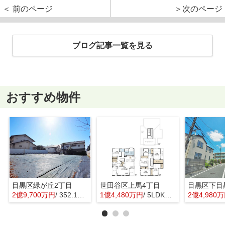
＜ 前のページ
＞次のページ
ブログ記事一覧を見る
おすすめ物件
目黒区緑が丘2丁目
世田谷区上馬4丁目
目黒区下目
2億9,700万円
/ 352.16㎡
1億4,480万円
/ 5LDK＋1S(納戸)
2億4,980