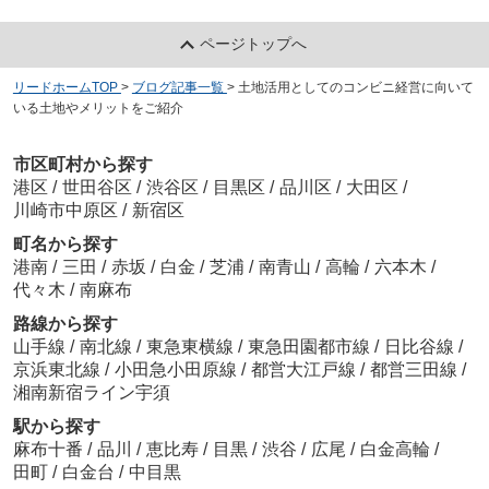
ページトップへ
リードホームTOP
>
ブログ記事一覧
>
土地活用としてのコンビニ経営に向いて
いる土地やメリットをご紹介
市区町村から探す
港区
/
世田谷区
/
渋谷区
/
目黒区
/
品川区
/
大田区
/
川崎市中原区
/
新宿区
町名から探す
港南
/
三田
/
赤坂
/
白金
/
芝浦
/
南青山
/
高輪
/
六本木
/
代々木
/
南麻布
路線から探す
山手線
/
南北線
/
東急東横線
/
東急田園都市線
/
日比谷線
/
京浜東北線
/
小田急小田原線
/
都営大江戸線
/
都営三田線
/
湘南新宿ライン宇須
駅から探す
麻布十番
/
品川
/
恵比寿
/
目黒
/
渋谷
/
広尾
/
白金高輪
/
田町
/
白金台
/
中目黒