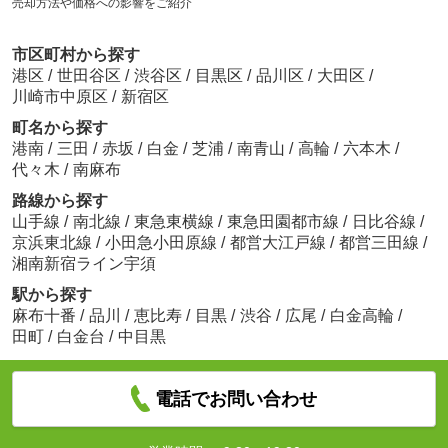
売却方法や価格への影響をご紹介
市区町村から探す
港区
/
世田谷区
/
渋谷区
/
目黒区
/
品川区
/
大田区
/
川崎市中原区
/
新宿区
町名から探す
港南
/
三田
/
赤坂
/
白金
/
芝浦
/
南青山
/
高輪
/
六本木
/
代々木
/
南麻布
路線から探す
山手線
/
南北線
/
東急東横線
/
東急田園都市線
/
日比谷線
/
京浜東北線
/
小田急小田原線
/
都営大江戸線
/
都営三田線
/
湘南新宿ライン宇須
駅から探す
麻布十番
/
品川
/
恵比寿
/
目黒
/
渋谷
/
広尾
/
白金高輪
/
田町
/
白金台
/
中目黒
電話でお問い合わせ