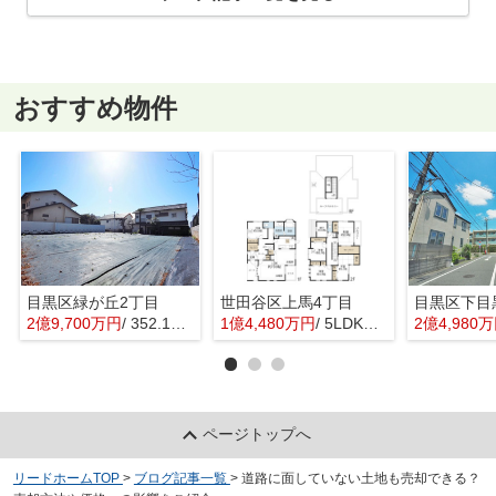
おすすめ物件
目黒区緑が丘2丁目
世田谷区上馬4丁目
目黒区下目
2億9,700万円
/ 352.16㎡
1億4,480万円
/ 5LDK＋1S(納戸)
2億4,980
ページトップへ
リードホームTOP
>
ブログ記事一覧
>
道路に面していない土地も売却できる？