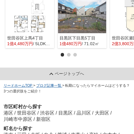
世田谷区上馬4丁目
目黒区下目黒5丁目
世田谷区瀬
1億4,480万円
/ 5LDK＋1S(納戸)
1億480万円
/ 71.02㎡
2億3,800
ページトップへ
リードホームTOP
>
ブログ記事一覧
>
転勤になったらマイホームはどうする？
3つの選択肢をご紹介！
市区町村から探す
港区
/
世田谷区
/
渋谷区
/
目黒区
/
品川区
/
大田区
/
川崎市中原区
/
新宿区
町名から探す