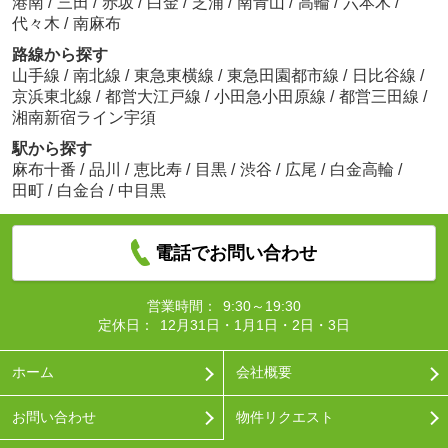
港南
/
三田
/
赤坂
/
白金
/
芝浦
/
南青山
/
高輪
/
六本木
/
代々木
/
南麻布
路線から探す
山手線
/
南北線
/
東急東横線
/
東急田園都市線
/
日比谷線
/
京浜東北線
/
都営大江戸線
/
小田急小田原線
/
都営三田線
/
湘南新宿ライン宇須
駅から探す
麻布十番
/
品川
/
恵比寿
/
目黒
/
渋谷
/
広尾
/
白金高輪
/
田町
/
白金台
/
中目黒
電話でお問い合わせ
営業時間：
9:30～19:30
定休日：
12月31日・1月1日・2日・3日
ホーム
会社概要
お問い合わせ
物件リクエスト