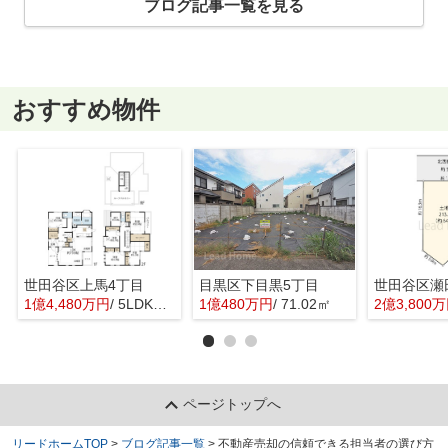
ブログ記事一覧を見る
おすすめ物件
世田谷区上馬4丁目
目黒区下目黒5丁目
世田谷区瀬
1億4,480万円
/ 5LDK＋1S(納戸)
1億480万円
/ 71.02㎡
2億3,800
ページトップへ
リードホームTOP
>
ブログ記事一覧
>
不動産売却の信頼できる担当者の選び方