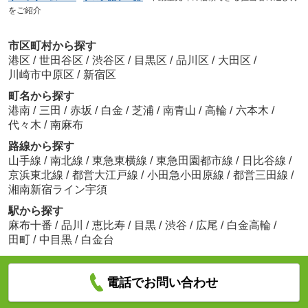
をご紹介
市区町村から探す
港区
/
世田谷区
/
渋谷区
/
目黒区
/
品川区
/
大田区
/
川崎市中原区
/
新宿区
町名から探す
港南
/
三田
/
赤坂
/
白金
/
芝浦
/
南青山
/
高輪
/
六本木
/
代々木
/
南麻布
路線から探す
山手線
/
南北線
/
東急東横線
/
東急田園都市線
/
日比谷線
/
京浜東北線
/
都営大江戸線
/
小田急小田原線
/
都営三田線
/
湘南新宿ライン宇須
駅から探す
麻布十番
/
品川
/
恵比寿
/
目黒
/
渋谷
/
広尾
/
白金高輪
/
田町
/
中目黒
/
白金台
電話でお問い合わせ