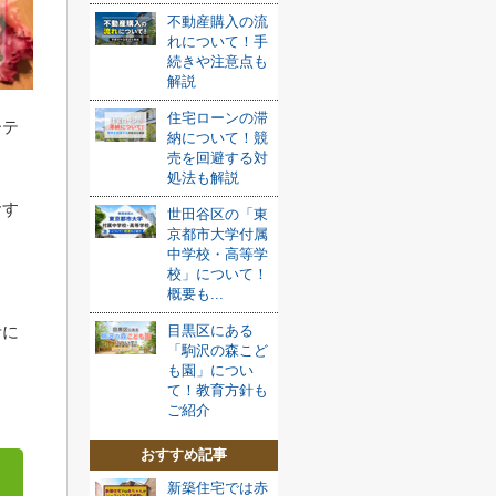
不動産購入の流
れについて！手
続きや注意点も
解説
住宅ローンの滞
ーテ
納について！競
売を回避する対
処法も解説
おす
世田谷区の「東
京都市大学付属
ま
中学校・高等学
校」について！
概要も...
考に
目黒区にある
「駒沢の森こど
も園」につい
て！教育方針も
ご紹介
おすすめ記事
新築住宅では赤