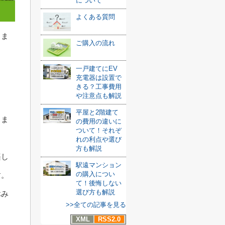
について
よくある質問
しま
ご購入の流れ
一戸建てにEV
充電器は設置で
きる？工事費用
や注意点も解説
平屋と2階建て
きま
の費用の違いに
ついて！それぞ
れの利点や選び
方も解説
楽し
駅遠マンション
の購入につい
す。
て！後悔しない
選び方も解説
休み
>>全ての記事を見る
XML
RSS2.0