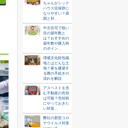
ちゃんがシック
ハウス症候群に
なりやすい？原
因と対...
中古住宅で狙い
目の築年数と
は？おすすめの
築年数や購入時
のポイン...
埋蔵文化財包蔵
地とはどんな土
地？家を建築す
る際の手続きの
流れを解説
アスベストを含
む不動産の売却
は可能？売却前
にやっておきた
い対策...
弊社の新型コロ
ナウイルス対策