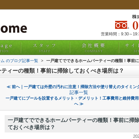
株
営業時間：9:30～19
uage
スタッフ
会社概要
サイ
TION
STAFF
COMPANY
SI
ム のブログ記事一覧
>
一戸建てでできるホームパーティーの種類！事前に
ーティーの種類！事前に掃除しておくべき場所は？
≪ 前へ｜一戸建ては外壁の汚れに注意！掃除方法や塗り替えのタイミン
記事一覧
一戸建てにプールを設置するメリット・デメリット！工事費用と維持費用
へ ≫
一戸建てでできるホームパーティーの種類！事前に掃
ておくべき場所は？
20