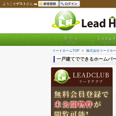
新規登録
ログイン
ようこそ
ゲスト
さん
ホーム
Lang
HOME
TRANSLA
リードホームTOP
>
株式会社リードホー
一戸建てでできるホームパ
LEADCLUB
リードクラブ
無料会員登録で
未公開物件
が
閲覧可能!