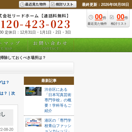
最近見た物件
検討リスト
最終更新：2026年08月08日
式会社リードホーム【通話料無料】
00
00
件
件
0120-423-023
最近見た物件
検討リスト
:30 定休日：12月31日・1月1日・2日・3日
トマップ
お問い合わせ
TE MAP
CONTACT
掃除しておくべき場所は？
最新記事
グは？
渋谷区にある
は？｜次
「日本写真芸術
専門学校」の概
要！学科等もご
紹介
除し
港区の「専門学
校青山ファッシ
22-08-20
ョンカレッジ」