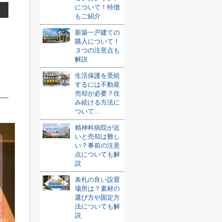
について！特徴
もご紹介
新築一戸建ての
購入について！
３つの注意点も
解説
生活保護を受給
するには不動産
売却が必要？住
み続ける方法に
ついて...
精神科病院が近
いと売却は難し
い？事前の注意
点についても解
説
表札の良い設置
場所は？素材の
選び方や固定方
法についても解
説