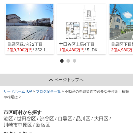
目黒区緑が丘2丁目
世田谷区上馬4丁目
目黒区下目
2億9,700万円
/ 352.16㎡
1億4,480万円
/ 5LDK＋1S(納戸)
2億4,980
ページトップへ
リードホームTOP
>
ブログ記事一覧
>
不動産の売買契約で必要な手付金！種類
や相場は？
市区町村から探す
港区
/
世田谷区
/
渋谷区
/
目黒区
/
品川区
/
大田区
/
川崎市中原区
/
新宿区