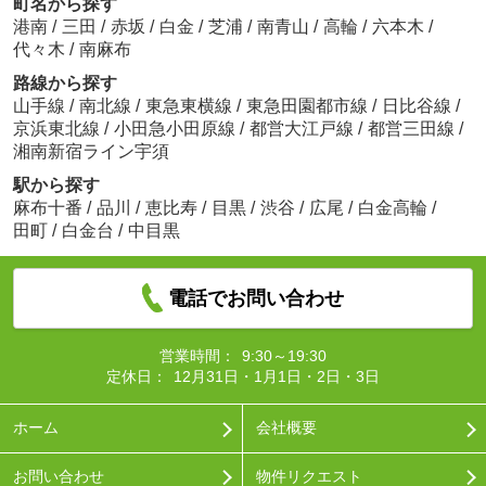
町名から探す
港南
/
三田
/
赤坂
/
白金
/
芝浦
/
南青山
/
高輪
/
六本木
/
代々木
/
南麻布
路線から探す
山手線
/
南北線
/
東急東横線
/
東急田園都市線
/
日比谷線
/
京浜東北線
/
小田急小田原線
/
都営大江戸線
/
都営三田線
/
湘南新宿ライン宇須
駅から探す
麻布十番
/
品川
/
恵比寿
/
目黒
/
渋谷
/
広尾
/
白金高輪
/
田町
/
白金台
/
中目黒
電話でお問い合わせ
営業時間：
9:30～19:30
定休日：
12月31日・1月1日・2日・3日
ホーム
会社概要
お問い合わせ
物件リクエスト