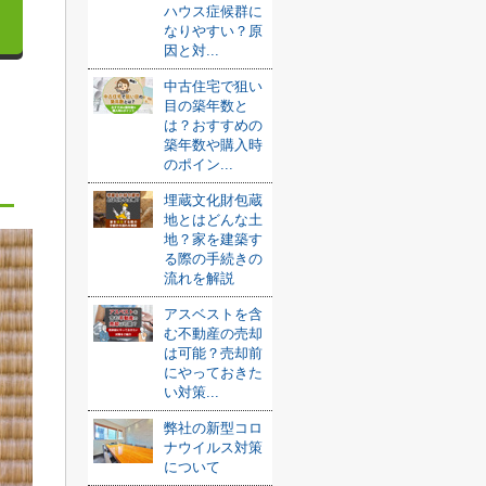
ハウス症候群に
なりやすい？原
因と対...
中古住宅で狙い
目の築年数と
は？おすすめの
築年数や購入時
のポイン...
埋蔵文化財包蔵
地とはどんな土
地？家を建築す
る際の手続きの
流れを解説
アスベストを含
む不動産の売却
は可能？売却前
にやっておきた
い対策...
弊社の新型コロ
ナウイルス対策
について