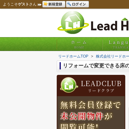
新規登録
ログイン
ようこそ
ゲスト
さん
ホーム
Lang
HOME
TRANSLA
リードホームTOP
>
株式会社リードホー
リフォームで変更できる床
LEADCLUB
リードクラブ
無料会員登録で
未公開物件
が
閲覧可能!