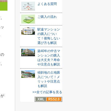
よくある質問
ご購入の流れ
す。
ペッ
駅遠マンション
の購入につい
な
て！後悔しない
選び方も解説
築40年の中古マ
本の
ンションの購入
は大丈夫？寿命
す。
や注意点も解説
傾斜地の土地購
入について！メ
リットや注意点
も解説
>>全ての記事を見る
ンが
XML
RSS2.0