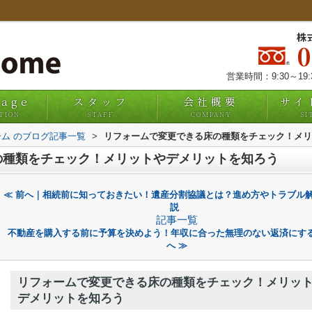
株
営業時間：9:30～19
uage
スタッフ
会社概要
サイ
TION
STAFF
COMPANY
SI
ム のブログ記事一覧
>
リフォームで変更できる床の種類をチェック！メリ
の種類をチェック！メリットやデメリットを知ろう
≪ 前へ｜相続前に知っておきたい！遺産分割協議とは？進め方やトラブル
説
記事一覧
不動産を購入する前に予算を決めよう！年収に合った無理のない返済にす
へ ≫
リフォームで変更できる床の種類をチェック！メリッ
デメリットを知ろう