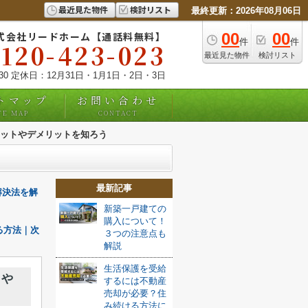
最近見た物件
検討リスト
最終更新：2026年08月06日
式会社リードホーム【通話料無料】
00
00
件
件
0120-423-023
最近見た物件
検討リスト
:30 定休日：12月31日・1月1日・2日・3日
トマップ
お問い合わせ
TE MAP
CONTACT
ットやデメリットを知ろう
最新記事
解決法を解
新築一戸建ての
購入について！
る方法｜次
３つの注意点も
解説
生活保護を受給
トや
するには不動産
売却が必要？住
み続ける方法に