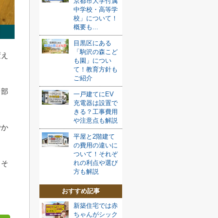
京都市大学付属
中学校・高等学
校」について！
概要も...
目黒区にある
「駒沢の森こど
変え
も園」につい
て！教育方針も
ご紹介
、部
一戸建てにEV
充電器は設置で
きる？工事費用
や注意点も解説
でか
平屋と2階建て
の費用の違いに
ついて！それぞ
、そ
れの利点や選び
方も解説
おすすめ記事
新築住宅では赤
ちゃんがシック