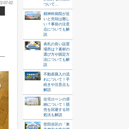
22-07-02
ついて...
精神科病院が近
いと売却は難し
い？事前の注意
点についても解
説
表札の良い設置
場所は？素材の
選び方や固定方
法についても解
説
不動産購入の流
れについて！手
続きや注意点も
解説
住宅ローンの滞
納について！競
売を回避する対
処法も解説
世田谷区の「東