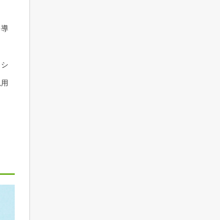
を導
ッシ
汎用