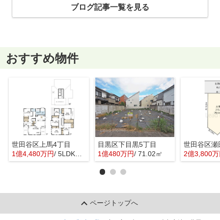
ブログ記事一覧を見る
おすすめ物件
世田谷区上馬4丁目
目黒区下目黒5丁目
世田谷区瀬
1億4,480万円
/ 5LDK＋1S(納戸)
1億480万円
/ 71.02㎡
2億3,800
ページトップへ