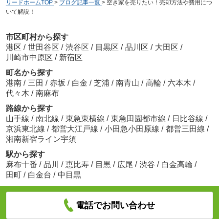
リードホームTOP
>
ブログ記事一覧
>
空き家を売りたい！売却方法や費用につ
いて解説！
市区町村から探す
港区
/
世田谷区
/
渋谷区
/
目黒区
/
品川区
/
大田区
/
川崎市中原区
/
新宿区
町名から探す
港南
/
三田
/
赤坂
/
白金
/
芝浦
/
南青山
/
高輪
/
六本木
/
代々木
/
南麻布
路線から探す
山手線
/
南北線
/
東急東横線
/
東急田園都市線
/
日比谷線
/
京浜東北線
/
都営大江戸線
/
小田急小田原線
/
都営三田線
/
湘南新宿ライン宇須
駅から探す
麻布十番
/
品川
/
恵比寿
/
目黒
/
広尾
/
渋谷
/
白金高輪
/
田町
/
白金台
/
中目黒
電話でお問い合わせ