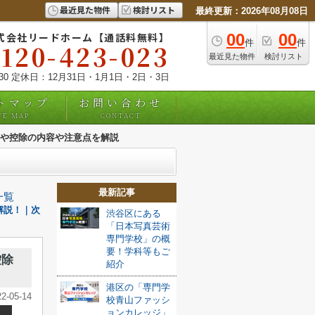
最近見た物件
検討リスト
最終更新：2026年08月08日
式会社リードホーム【通話料無料】
00
00
件
件
0120-423-023
最近見た物件
検討リスト
:30 定休日：12月31日・1月1日・2日・3日
トマップ
お問い合わせ
TE MAP
CONTACT
や控除の内容や注意点を解説
最新記事
一覧
解説！｜次
渋谷区にある
「日本写真芸術
専門学校」の概
要！学科等もご
控除
紹介
港区の「専門学
22-05-14
校青山ファッシ
ョンカレッジ」