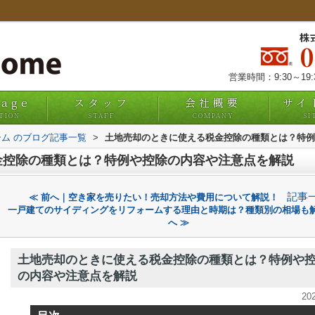
株
営業時間：9:30～19
uage
スタッフ
会社概要
サイ
TION
STAFF
COMPANY
SI
ム のブログ記事一覧
>
土地売却のときに使える税金控除の種類とは？特例
金控除の種類とは？特例や控除の内容や注意点を解説
記事
≪ 前へ｜空き家を売りたい！売却方法や費用について解説！
一戸建てのサイディングをリフォームする理由と時期は？種類別の相場も
へ ≫
土地売却のときに使える税金控除の種類とは？特例や
の内容や注意点を解説
20