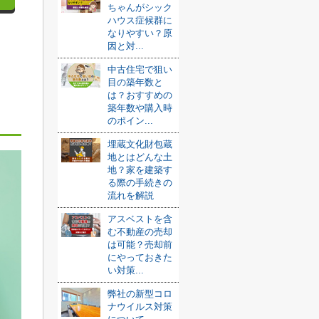
ちゃんがシック
ハウス症候群に
なりやすい？原
因と対...
中古住宅で狙い
目の築年数と
は？おすすめの
築年数や購入時
のポイン...
埋蔵文化財包蔵
地とはどんな土
地？家を建築す
る際の手続きの
流れを解説
アスベストを含
む不動産の売却
は可能？売却前
にやっておきた
い対策...
弊社の新型コロ
ナウイルス対策