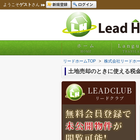
新規登録
ログイン
ようこそ
ゲスト
さん
ホーム
Lang
HOME
TRANSLA
リードホームTOP
>
株式会社リードホー
土地売却のときに使える税
LEADCLUB
リードクラブ
無料会員登録で
未公開物件
が
閲覧可能!