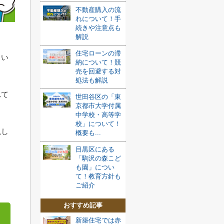
不動産購入の流
れについて！手
続きや注意点も
解説
住宅ローンの滞
らい
納について！競
売を回避する対
処法も解説
れて
世田谷区の「東
京都市大学付属
中学校・高等学
校」について！
説し
概要も...
目黒区にある
「駒沢の森こど
も園」につい
。
て！教育方針も
ご紹介
おすすめ記事
新築住宅では赤