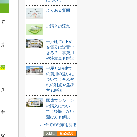
について
よくある質問
して
ご購入の流れ
一戸建てにEV
計算
充電器は設置で
きる？工事費用
や注意点も解説
譲渡
平屋と2階建て
の費用の違いに
ついて！それぞ
れの利点や選び
とき
方も解説
駅遠マンション
の購入につい
て！後悔しない
る主
選び方も解説
>>全ての記事を見る
XML
RSS2.0
とな