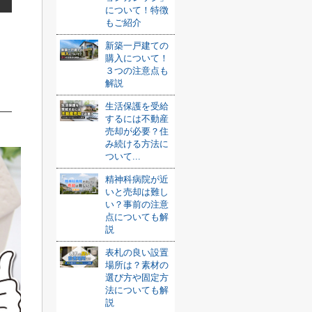
について！特徴
もご紹介
新築一戸建ての
購入について！
３つの注意点も
解説
生活保護を受給
するには不動産
売却が必要？住
み続ける方法に
ついて...
精神科病院が近
いと売却は難し
い？事前の注意
点についても解
説
表札の良い設置
場所は？素材の
選び方や固定方
法についても解
説