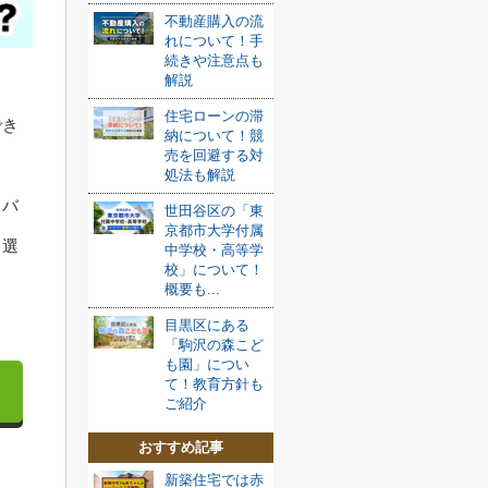
不動産購入の流
れについて！手
続きや注意点も
解説
。
住宅ローンの滞
でき
納について！競
売を回避する対
処法も解説
スバ
世田谷区の「東
京都市大学付属
、選
中学校・高等学
校」について！
概要も...
目黒区にある
「駒沢の森こど
も園」につい
て！教育方針も
ご紹介
おすすめ記事
新築住宅では赤