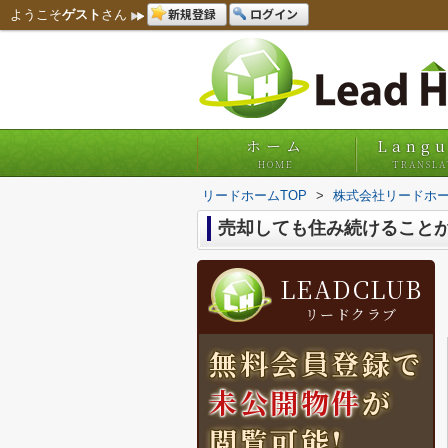
新規登録
ログイン
ようこそ
ゲスト
さん
ホーム
Lang
HOME
TRANSLA
リードホームTOP
>
株式会社リードホー
売却しても住み続けること
LEADCLUB
リードクラブ
無料会員登録で
未公開物件
が
閲覧可能!