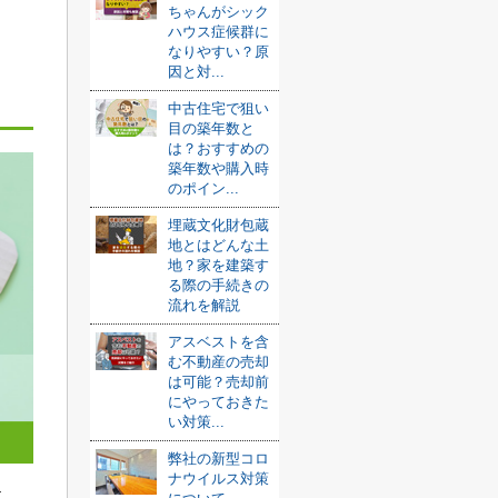
ちゃんがシック
ハウス症候群に
なりやすい？原
因と対...
中古住宅で狙い
目の築年数と
は？おすすめの
築年数や購入時
のポイン...
埋蔵文化財包蔵
地とはどんな土
地？家を建築す
る際の手続きの
流れを解説
アスベストを含
む不動産の売却
は可能？売却前
にやっておきた
い対策...
弊社の新型コロ
ナウイルス対策
す。