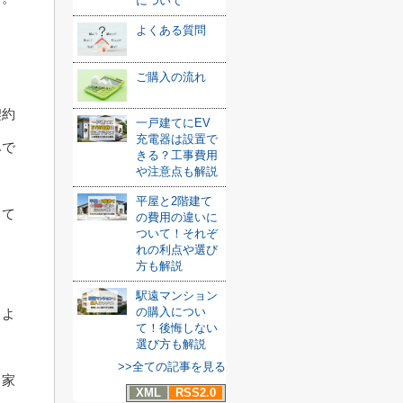
について
よくある質問
ご購入の流れ
契約
一戸建てにEV
充電器は設置で
みで
きる？工事費用
や注意点も解説
平屋と2階建て
して
の費用の違いに
ついて！それぞ
れの利点や選び
方も解説
駅遠マンション
の購入につい
るよ
て！後悔しない
選び方も解説
>>全ての記事を見る
る家
XML
RSS2.0