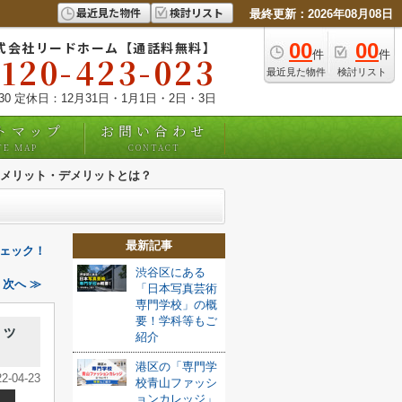
最近見た物件
検討リスト
最終更新：2026年08月08日
式会社リードホーム【通話料無料】
00
00
件
件
0120-423-023
最近見た物件
検討リスト
:30 定休日：12月31日・1月1日・2日・3日
トマップ
お問い合わせ
TE MAP
CONTACT
メリット・デメリットとは？
最新記事
ェック！
渋谷区にある
次へ ≫
「日本写真芸術
専門学校」の概
要！学科等もご
リッ
紹介
港区の「専門学
22-04-23
校青山ファッシ
ョンカレッジ」