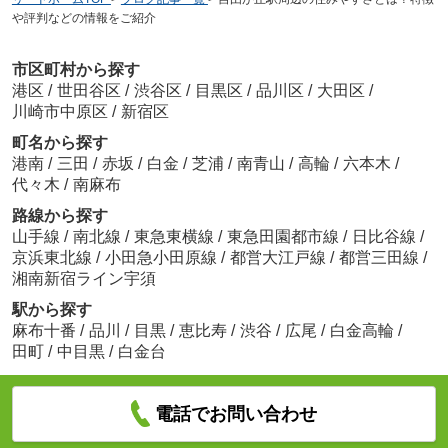
や評判などの情報をご紹介
市区町村から探す
港区
/
世田谷区
/
渋谷区
/
目黒区
/
品川区
/
大田区
/
川崎市中原区
/
新宿区
町名から探す
港南
/
三田
/
赤坂
/
白金
/
芝浦
/
南青山
/
高輪
/
六本木
/
代々木
/
南麻布
路線から探す
山手線
/
南北線
/
東急東横線
/
東急田園都市線
/
日比谷線
/
京浜東北線
/
小田急小田原線
/
都営大江戸線
/
都営三田線
/
湘南新宿ライン宇須
駅から探す
麻布十番
/
品川
/
目黒
/
恵比寿
/
渋谷
/
広尾
/
白金高輪
/
田町
/
中目黒
/
白金台
電話でお問い合わせ