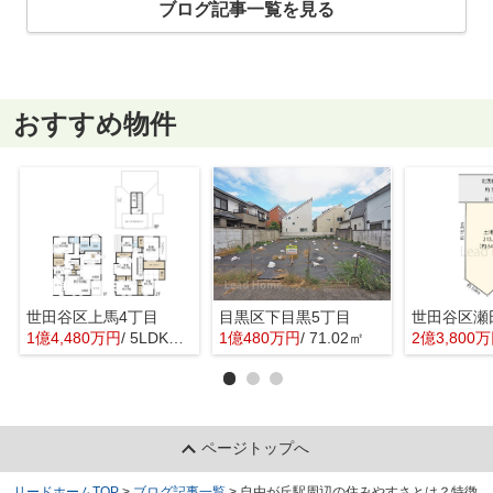
ブログ記事一覧を見る
おすすめ物件
世田谷区上馬4丁目
目黒区下目黒5丁目
世田谷区瀬
1億4,480万円
/ 5LDK＋1S(納戸)
1億480万円
/ 71.02㎡
2億3,800
ページトップへ
リードホームTOP
>
ブログ記事一覧
>
自由が丘駅周辺の住みやすさとは？特徴