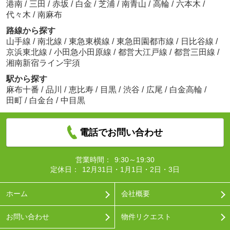
港南
/
三田
/
赤坂
/
白金
/
芝浦
/
南青山
/
高輪
/
六本木
/
代々木
/
南麻布
路線から探す
山手線
/
南北線
/
東急東横線
/
東急田園都市線
/
日比谷線
/
京浜東北線
/
小田急小田原線
/
都営大江戸線
/
都営三田線
/
湘南新宿ライン宇須
駅から探す
麻布十番
/
品川
/
恵比寿
/
目黒
/
渋谷
/
広尾
/
白金高輪
/
田町
/
白金台
/
中目黒
電話でお問い合わせ
営業時間：
9:30～19:30
定休日：
12月31日・1月1日・2日・3日
ホーム
会社概要
お問い合わせ
物件リクエスト