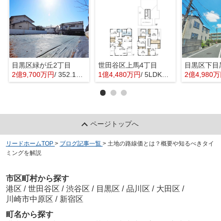
目黒区緑が丘2丁目
世田谷区上馬4丁目
目黒区下目
2億9,700万円
/ 352.16㎡
1億4,480万円
/ 5LDK＋1S(納戸)
2億4,980
ページトップへ
リードホームTOP
>
ブログ記事一覧
>
土地の路線価とは？概要や知るべきタイ
ミングを解説
市区町村から探す
港区
/
世田谷区
/
渋谷区
/
目黒区
/
品川区
/
大田区
/
川崎市中原区
/
新宿区
町名から探す