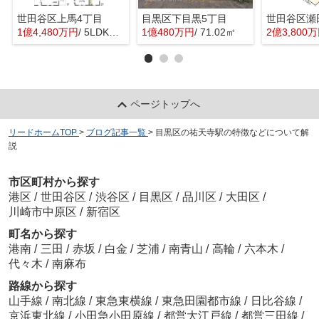
世田谷区上馬4丁目
目黒区下目黒5丁目
世田谷区瀬
1億4,480万円
/ 5LDK＋1S(納戸)
1億480万円
/ 71.02㎡
2億3,800
ページトップへ
リードホームTOP
>
ブログ記事一覧
>
目黒区の祐天寺駅の特徴などについて解
説
市区町村から探す
港区
/
世田谷区
/
渋谷区
/
目黒区
/
品川区
/
大田区
/
川崎市中原区
/
新宿区
町名から探す
港南
/
三田
/
赤坂
/
白金
/
芝浦
/
南青山
/
高輪
/
六本木
/
代々木
/
南麻布
路線から探す
山手線
/
南北線
/
東急東横線
/
東急田園都市線
/
日比谷線
/
京浜東北線
/
小田急小田原線
/
都営大江戸線
/
都営三田線
/