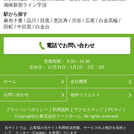
湘南新宿ライン宇須
駅から探す
麻布十番
/
品川
/
目黒
/
恵比寿
/
渋谷
/
広尾
/
白金高輪
/
田町
/
中目黒
/
白金台
電話でお問い合わせ
営業時間：
9:30～19:30
定休日：
12月31日・1月1日・2日・3日
ホーム
会社概要
お問い合わせ
物件リクエスト
プライバシーポリシー
利用規約
アクセスマップ
PCサイト
Copyright(c) 株式会社リードホーム All rights reserved.
当サイトでは、お客様の当サイト利用状況把握、サービス向上検討を目的と
して、クッキー（Cookie）を使用しています。