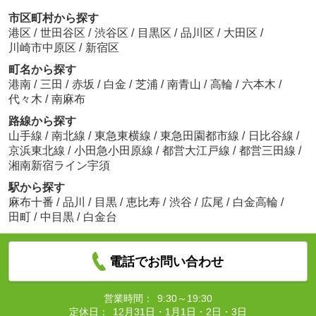
市区町村から探す
港区
/
世田谷区
/
渋谷区
/
目黒区
/
品川区
/
大田区
/
川崎市中原区
/
新宿区
町名から探す
港南
/
三田
/
赤坂
/
白金
/
芝浦
/
南青山
/
高輪
/
六本木
/
代々木
/
南麻布
路線から探す
山手線
/
南北線
/
東急東横線
/
東急田園都市線
/
日比谷線
/
京浜東北線
/
小田急小田原線
/
都営大江戸線
/
都営三田線
/
湘南新宿ライン宇須
駅から探す
麻布十番
/
品川
/
目黒
/
恵比寿
/
渋谷
/
広尾
/
白金高輪
/
田町
/
中目黒
/
白金台
電話でお問い合わせ
営業時間：
9:30～19:30
定休日：
12月31日・1月1日・2日・3日