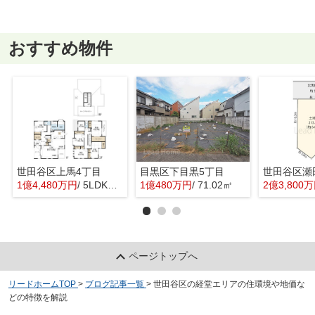
おすすめ物件
世田谷区上馬4丁目
目黒区下目黒5丁目
世田谷区瀬
1億4,480万円
/ 5LDK＋1S(納戸)
1億480万円
/ 71.02㎡
2億3,800
ページトップへ
リードホームTOP
>
ブログ記事一覧
>
世田谷区の経堂エリアの住環境や地価な
どの特徴を解説