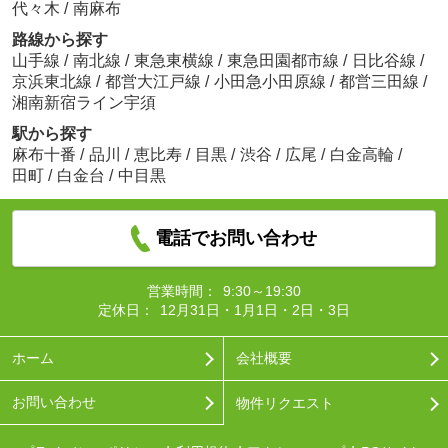
代々木
/
南麻布
路線から探す
山手線
/
南北線
/
東急東横線
/
東急田園都市線
/
日比谷線
/
京浜東北線
/
都営大江戸線
/
小田急小田原線
/
都営三田線
/
湘南新宿ライン宇須
駅から探す
麻布十番
/
品川
/
恵比寿
/
目黒
/
渋谷
/
広尾
/
白金高輪
/
田町
/
白金台
/
中目黒
電話でお問い合わせ
営業時間：
9:30～19:30
定休日：
12月31日・1月1日・2日・3日
ホーム
会社概要
お問い合わせ
物件リクエスト