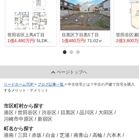
世田谷区上馬4丁目
目黒区下目黒5丁目
世田谷区瀬
1億4,480万円
/ 5LDK＋1S(納戸)
1億480万円
/ 71.02㎡
2億3,800
ページトップへ
リードホームTOP
>
ブログ記事一覧
>
中古住宅とは？中古の戸建て住宅を購入
するメリット・デメリット
市区町村から探す
港区
/
世田谷区
/
渋谷区
/
目黒区
/
品川区
/
大田区
/
川崎市中原区
/
新宿区
町名から探す
港南
/
三田
/
赤坂
/
白金
/
芝浦
/
南青山
/
高輪
/
六本木
/