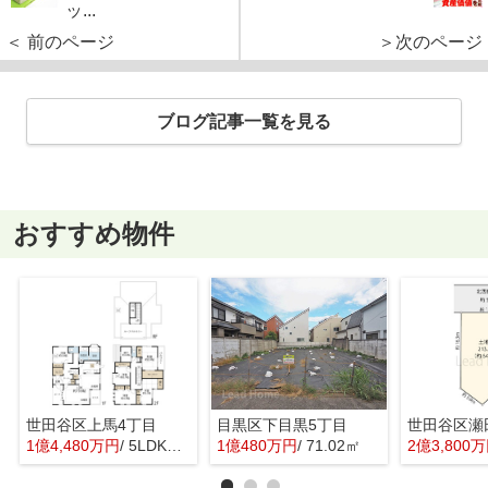
ッ...
＜ 前のページ
＞次のページ
ブログ記事一覧を見る
おすすめ物件
世田谷区上馬4丁目
目黒区下目黒5丁目
世田谷区瀬
1億4,480万円
/ 5LDK＋1S(納戸)
1億480万円
/ 71.02㎡
2億3,800