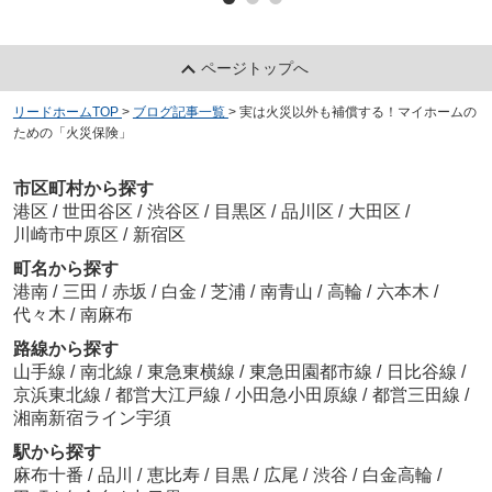
ページトップへ
リードホームTOP
>
ブログ記事一覧
>
実は火災以外も補償する！マイホームの
ための「火災保険」
市区町村から探す
港区
/
世田谷区
/
渋谷区
/
目黒区
/
品川区
/
大田区
/
川崎市中原区
/
新宿区
町名から探す
港南
/
三田
/
赤坂
/
白金
/
芝浦
/
南青山
/
高輪
/
六本木
/
代々木
/
南麻布
路線から探す
山手線
/
南北線
/
東急東横線
/
東急田園都市線
/
日比谷線
/
京浜東北線
/
都営大江戸線
/
小田急小田原線
/
都営三田線
/
湘南新宿ライン宇須
駅から探す
麻布十番
/
品川
/
恵比寿
/
目黒
/
広尾
/
渋谷
/
白金高輪
/