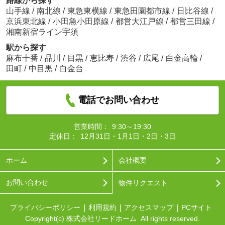
路線から探す
山手線
/
南北線
/
東急東横線
/
東急田園都市線
/
日比谷線
/
京浜東北線
/
小田急小田原線
/
都営大江戸線
/
都営三田線
/
湘南新宿ライン宇須
駅から探す
麻布十番
/
品川
/
目黒
/
恵比寿
/
渋谷
/
広尾
/
白金高輪
/
田町
/
中目黒
/
白金台
電話でお問い合わせ
営業時間：
9:30～19:30
定休日：
12月31日・1月1日・2日・3日
ホーム
会社概要
お問い合わせ
物件リクエスト
プライバシーポリシー
利用規約
アクセスマップ
PCサイト
Copyright(c) 株式会社リードホーム All rights reserved.