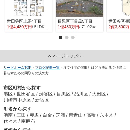
世田谷区上馬4丁目
目黒区下目黒5丁目
世田谷区瀬
1億4,480万円
/ 5LDK＋1S(納戸)
1億480万円
/ 71.02㎡
2億3,800
ページトップへ
リードホームTOP
>
ブログ記事一覧
>
注文住宅の間取りはどう決める？快適に
暮らすための間取りの決め方
市区町村から探す
港区
/
世田谷区
/
渋谷区
/
目黒区
/
品川区
/
大田区
/
川崎市中原区
/
新宿区
町名から探す
港南
/
三田
/
赤坂
/
白金
/
芝浦
/
南青山
/
高輪
/
六本木
/
代々木
/
南麻布