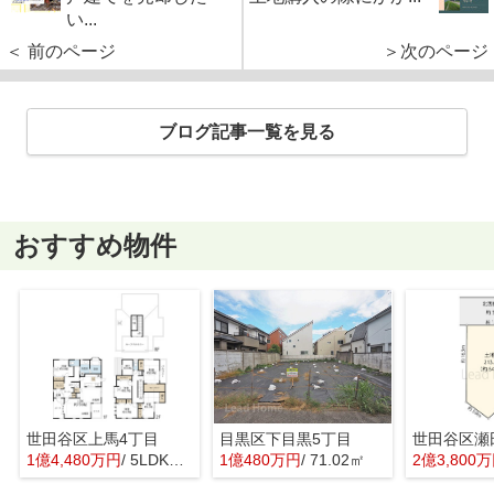
い...
＜ 前のページ
＞次のページ
ブログ記事一覧を見る
おすすめ物件
世田谷区上馬4丁目
目黒区下目黒5丁目
世田谷区瀬
1億4,480万円
/ 5LDK＋1S(納戸)
1億480万円
/ 71.02㎡
2億3,800