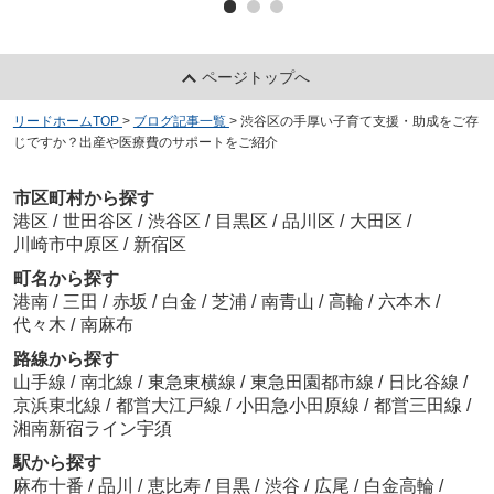
ページトップへ
リードホームTOP
>
ブログ記事一覧
>
渋谷区の手厚い子育て支援・助成をご存
じですか？出産や医療費のサポートをご紹介
市区町村から探す
港区
/
世田谷区
/
渋谷区
/
目黒区
/
品川区
/
大田区
/
川崎市中原区
/
新宿区
町名から探す
港南
/
三田
/
赤坂
/
白金
/
芝浦
/
南青山
/
高輪
/
六本木
/
代々木
/
南麻布
路線から探す
山手線
/
南北線
/
東急東横線
/
東急田園都市線
/
日比谷線
/
京浜東北線
/
都営大江戸線
/
小田急小田原線
/
都営三田線
/
湘南新宿ライン宇須
駅から探す
麻布十番
/
品川
/
恵比寿
/
目黒
/
渋谷
/
広尾
/
白金高輪
/