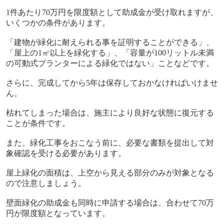
1
件あたり
70
万円を限度額として助成金が受け取れますが、
いくつかの条件があります。
「建物が緑化に耐えられる事を証明することができる」、
「屋上の
1㎡
以上を緑化する」、「容量が
100
リットル未満
の可動式プランターによる緑化ではない」ことなどです。
さらに、完成してから
5
年は保存しておかなければいけませ
ん。
枯れてしまった場合は、施主により良好な状態に復元する
ことが条件です。
また、緑化工事をおこなう前に、必要な書類を提出して対
象確認を受ける必要があります。
屋上緑化の面積は、上空から見える部分のみが対象となる
ので注意しましょう。
壁面緑化の助成金も同時に申請する場合は、合わせて
70
万
円が限度額となっています。