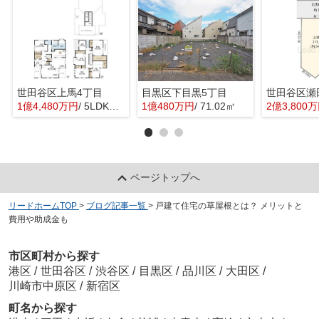
世田谷区上馬4丁目
目黒区下目黒5丁目
世田谷区瀬
1億4,480万円
/ 5LDK＋1S(納戸)
1億480万円
/ 71.02㎡
2億3,800
ページトップへ
リードホームTOP
>
ブログ記事一覧
>
戸建て住宅の草屋根とは？ メリットと
費用や助成金も
市区町村から探す
港区
/
世田谷区
/
渋谷区
/
目黒区
/
品川区
/
大田区
/
川崎市中原区
/
新宿区
町名から探す