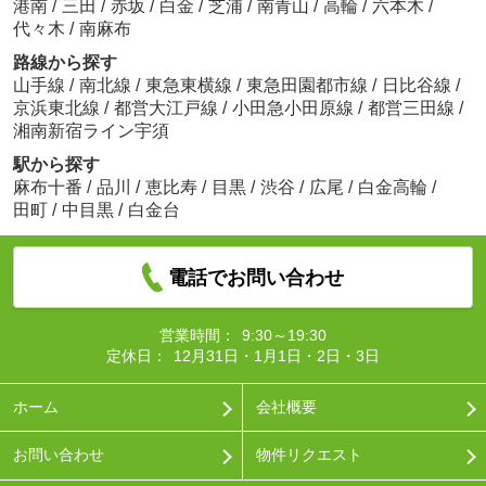
港南
/
三田
/
赤坂
/
白金
/
芝浦
/
南青山
/
高輪
/
六本木
/
代々木
/
南麻布
路線から探す
山手線
/
南北線
/
東急東横線
/
東急田園都市線
/
日比谷線
/
京浜東北線
/
都営大江戸線
/
小田急小田原線
/
都営三田線
/
湘南新宿ライン宇須
駅から探す
麻布十番
/
品川
/
恵比寿
/
目黒
/
渋谷
/
広尾
/
白金高輪
/
田町
/
中目黒
/
白金台
電話でお問い合わせ
営業時間：
9:30～19:30
定休日：
12月31日・1月1日・2日・3日
ホーム
会社概要
お問い合わせ
物件リクエスト