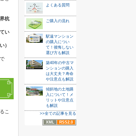
よくある質問
界杭
ご購入の流れ
てい
駅遠マンション
の購入につい
い）
て！後悔しない
選び方も解説
で
築40年の中古マ
ンションの購入
は大丈夫？寿命
や注意点も解説
傾斜地の土地購
入について！メ
リットや注意点
も解説
るこ
>>全ての記事を見る
XML
RSS2.0