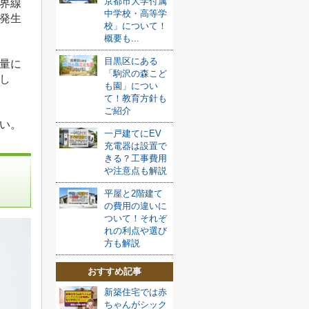
京都市大学付属
界線
中学校・高等学
発生
校」について！
概要も...
目黒区にある
量に
「駒沢の森こど
し
も園」につい
て！教育方針も
ご紹介
い。
一戸建てにEV
充電器は設置で
きる？工事費用
や注意点も解説
平屋と2階建て
の費用の違いに
ついて！それぞ
れの利点や選び
方も解説
おすすめ記事
新築住宅では赤
ちゃんがシック