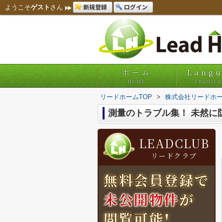
新規登録
ログイン
ようこそ
ゲスト
さん
ホーム
Lang
HOME
TRANSLA
リードホームTOP
>
株式会社リードホー
測量のトラブル集！ 未然に
LEADCLUB
リードクラブ
無料会員登録で
未公開物件
が
閲覧可能!