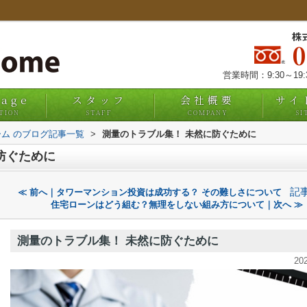
株
営業時間：9:30～19
uage
スタッフ
会社概要
サイ
TION
STAFF
COMPANY
SI
ム のブログ記事一覧
>
測量のトラブル集！ 未然に防ぐために
防ぐために
記
≪ 前へ｜タワーマンション投資は成功する？ その難しさについて
住宅ローンはどう組む？無理をしない組み方について｜次へ ≫
測量のトラブル集！ 未然に防ぐために
20