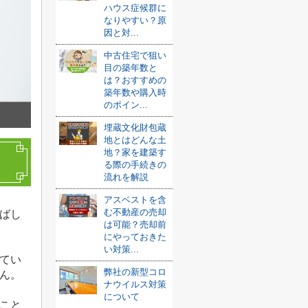
ハウス症候群に
なりやすい？原
因と対...
中古住宅で狙い
目の築年数と
は？おすすめの
築年数や購入時
のポイン...
埋蔵文化財包蔵
地とはどんな土
地？家を建築す
る際の手続きの
流れを解説
アスベストを含
む不動産の売却
ばし
は可能？売却前
にやっておきた
い対策...
てい
弊社の新型コロ
ん。
ナウイルス対策
について
こと