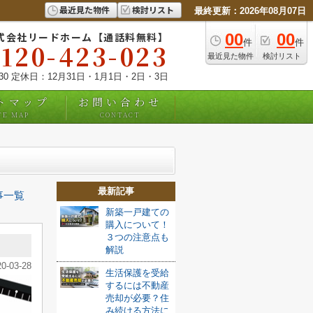
最近見た物件
検討リスト
最終更新：2026年08月07日
式会社リードホーム【通話料無料】
00
00
件
件
0120-423-023
最近見た物件
検討リスト
:30 定休日：12月31日・1月1日・2日・3日
トマップ
お問い合わせ
TE MAP
CONTACT
最新記事
事一覧
新築一戸建ての
購入について！
３つの注意点も
解説
20-03-28
生活保護を受給
するには不動産
売却が必要？住
み続ける方法に