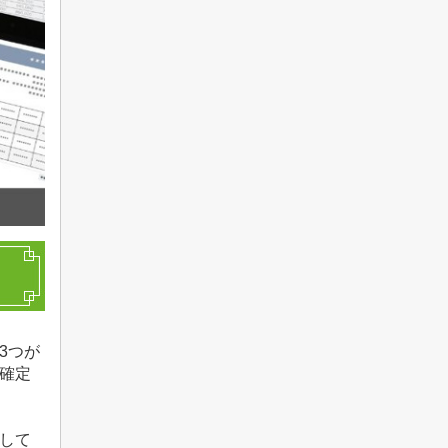
3
つが
確定
して