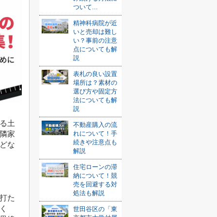
ついて...
精神科病院が近
いと売却は難し
い？事前の注意
点についても解
説
表札の良い設置
場所は？素材の
選び方や固定方
法についても解
説
る土
不動産購入の流
隣家
れについて！手
続きや注意点も
どな
解説
住宅ローンの滞
納について！競
売を回避する対
処法も解説
打た
く
世田谷区の「東