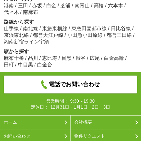
港南
/
三田
/
赤坂
/
白金
/
芝浦
/
南青山
/
高輪
/
六本木
/
代々木
/
南麻布
路線から探す
山手線
/
南北線
/
東急東横線
/
東急田園都市線
/
日比谷線
/
京浜東北線
/
都営大江戸線
/
小田急小田原線
/
都営三田線
/
湘南新宿ライン宇須
駅から探す
麻布十番
/
品川
/
恵比寿
/
目黒
/
渋谷
/
広尾
/
白金高輪
/
田町
/
中目黒
/
白金台
電話でお問い合わせ
営業時間：
9:30～19:30
定休日：
12月31日・1月1日・2日・3日
ホーム
会社概要
お問い合わせ
物件リクエスト