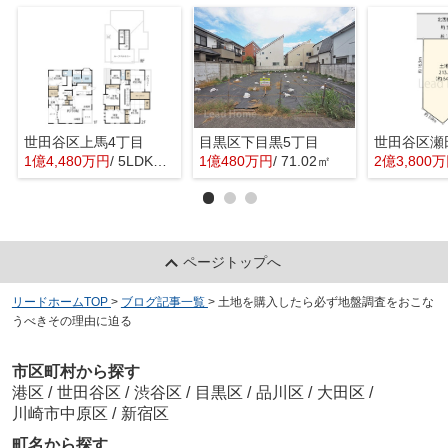
世田谷区上馬4丁目
目黒区下目黒5丁目
世田谷区瀬
1億4,480万円
/ 5LDK＋1S(納戸)
1億480万円
/ 71.02㎡
2億3,800
ページトップへ
リードホームTOP
>
ブログ記事一覧
>
土地を購入したら必ず地盤調査をおこな
うべきその理由に迫る
市区町村から探す
港区
/
世田谷区
/
渋谷区
/
目黒区
/
品川区
/
大田区
/
川崎市中原区
/
新宿区
町名から探す