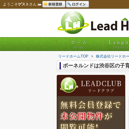
新規登録
ログイン
ようこそ
ゲスト
さん
ホーム
Lang
HOME
TRANSLA
リードホームTOP
>
株式会社リードホー
ボーネルンドは渋谷区の子
LEADCLUB
リードクラブ
無料会員登録で
未公開物件
が
閲覧可能!