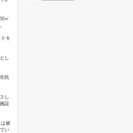
00
㎡
。
キドキ
とし
市民
スし
施設
には被
てい