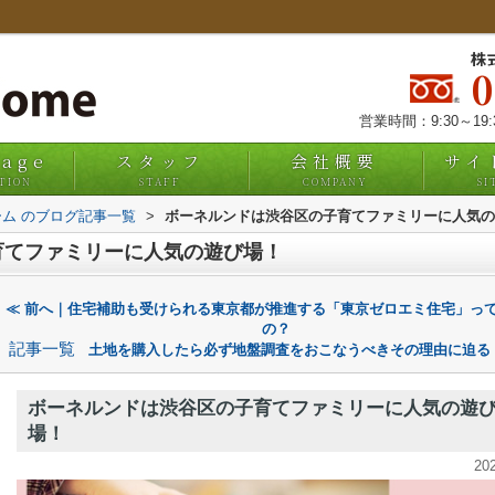
株
営業時間：9:30～19
uage
スタッフ
会社概要
サイ
TION
STAFF
COMPANY
SI
ム のブログ記事一覧
>
ボーネルンドは渋谷区の子育てファミリーに人気の
育てファミリーに人気の遊び場！
≪ 前へ｜住宅補助も受けられる東京都が推進する「東京ゼロエミ住宅」っ
の？
記事一覧
土地を購入したら必ず地盤調査をおこなうべきその理由に迫る
ボーネルンドは渋谷区の子育てファミリーに人気の遊
場！
20