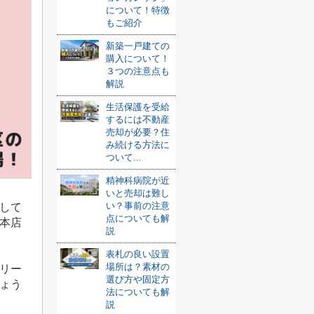
について！特徴
もご紹介
新築一戸建ての
購入について！
３つの注意点も
解説
生活保護を受給
するには不動産
売却が必要？住
み続ける方法に
ついて...
精神科病院が近
いと売却は難し
い？事前の注意
して
点についても解
本店
説
表札の良い設置
場所は？素材の
リー
選び方や固定方
ょう
法についても解
説