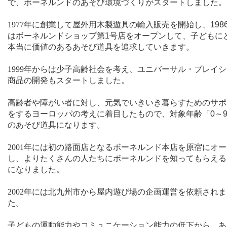
で、ボーネルンドのあそび環境づくりがスタートしました。
1977
年に創業して屋外用木製遊具の輸入販売を開始し、
198
はボーネルンドショップ第
1
号店をオープンして、子どもに
本当に価値のあるあそび道具を追求していきます。
1999
年からは少子高齢社会を考え、ユニバーサル・プレイシ
商品の開発もスタートしました。
高齢者や障がい者に対し、元気でいきいき暮らすためのサポ
をするヨーロッパの考えに着目したもので、対象年齢「
0
～
のあそび道具になります。
2001
年には初の路面店となるボーネルンド本店を原宿にオー
し、よりたくさんの人たちにボーネルンドを知ってもらえる
になりました。
2002
年には北九州市から屋内遊び場の企画運営を依頼されま
た。
子どもの運動能力やコミュニケーション能力の低下から、あ