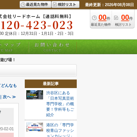
最近見た物件
検討リスト
最終更新：2026年08月08日
式会社リードホーム【通話料無料】
00
00
件
件
0120-423-023
最近見た物件
検討リスト
:30 定休日：12月31日・1月1日・2日・3日
トマップ
お問い合わせ
TE MAP
CONTACT
遊び場！
最新記事
てどんなも
渋谷区にある
｜次へ ≫
「日本写真芸術
専門学校」の概
要！学科等もご
び
紹介
港区の「専門学
20-02-01
校青山ファッシ
ョンカレッジ」