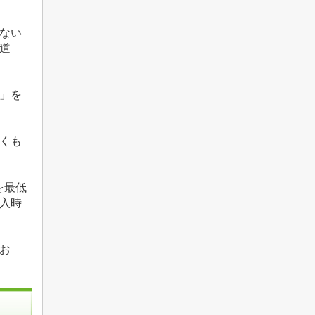
ない
道
」を
くも
を最低
入時
お