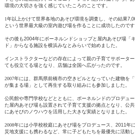
環境の大切さを強く感じていたころのことです。
1
年以上かけて世界各地のあそび環境を調査し、その結果
7,0
という世界最大級の室内遊び場を作ることに成功したのです
その後も
2004
年にボーネルンドショップと屋内あそび場「
ド」からなる施設を横浜みなとみらいで始めました。
インストラクターなどの存在によって親の子育てサポーター
ても役立てる場となり、店舗は全国へ広がったのです。
2007
年には、群馬県前橋市の空きビルとなっていた建物を「
が集まる場」として再生する取り組みにも参加しました。
公民館や専門学校などとともに、ボーネルンドのプロデュー
た屋内あそび場も設置されて子育て支援の拠点となり、公共
にあそびのノウハウを活用した大きな実績となりました。
2008
年には小学校校庭にあそび場をプロデュース、
2011
年
災地支援にも携わるなど、常に子どもたちを最優先に活動し