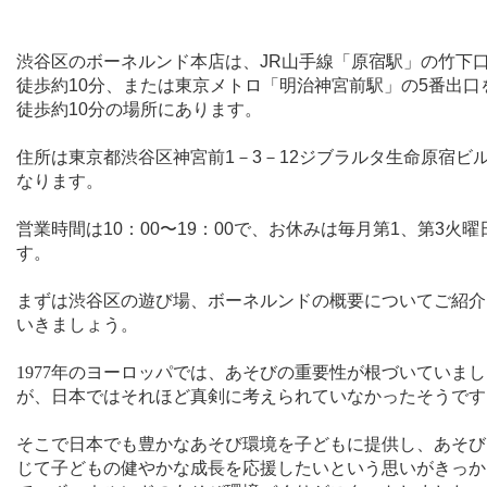
渋谷区のボーネルンド本店は、
JR
山手線「原宿駅」の竹下
徒歩約
10
分、または東京メトロ「明治神宮前駅」の
5
番出口
徒歩約
10
分の場所にあります。
住所は東京都渋谷区神宮前
1
－
3
－
12
ジブラルタ生命原宿ビ
なります。
営業時間は
10
：
00
〜
19
：
00
で、お休みは毎月第
1
、第
3
火曜
す。
まずは渋谷区の遊び場、ボーネルンドの概要についてご紹介
いきましょう。
1977
年のヨーロッパでは、あそびの重要性が根づいていまし
が、日本ではそれほど真剣に考えられていなかったそうです
そこで日本でも豊かなあそび環境を子どもに提供し、あそび
じて子どもの健やかな成長を応援したいという思いがきっか