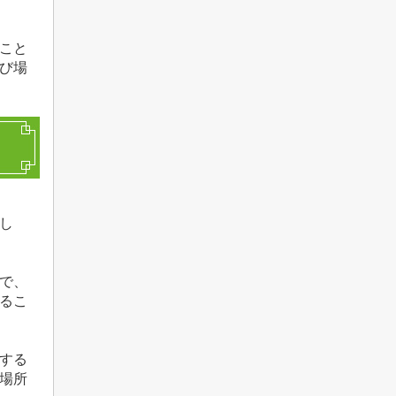
こと
び場
し
で、
るこ
する
場所