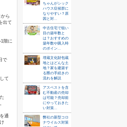
ちゃんがシック
ハウス症候群に
なりやすい？原
口から
因と対...
を出て
中古住宅で狙い
目の築年数と
は？おすすめの
ル
1
階に
築年数や購入時
のポイン...
埋蔵文化財包蔵
日で
地とはどんな土
地？家を建築す
る際の手続きの
流れを解説
して
アスベストを含
む不動産の売却
た
は可能？売却前
にやっておきた
。
い対策...
を通
弊社の新型コロ
け
ナウイルス対策