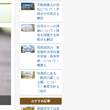
不動産購入の流
れについて！手
続きや注意点も
解説
住宅ローンの滞
納について！競
売を回避する対
処法も解説
世田谷区の「東
京都市大学付属
中学校・高等学
校」について！
概要も...
目黒区にある
「駒沢の森こど
も園」につい
て！教育方針も
ご紹介
おすすめ記事
新築住宅では赤