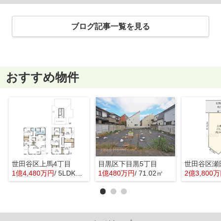
ブログ記事一覧を見る
おすすめ物件
世田谷区上馬4丁目
目黒区下目黒5丁目
世田谷区瀬
1億4,480万円
/ 5LDK＋1S(納戸)
1億480万円
/ 71.02㎡
2億3,800