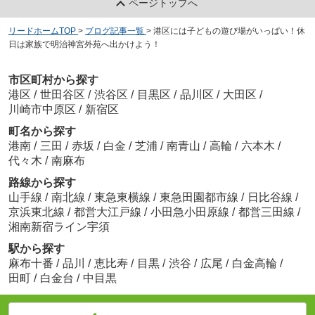
ページトップへ
リードホームTOP
>
ブログ記事一覧
>
港区には子どもの遊び場がいっぱい！休
日は家族で明治神宮外苑へ出かけよう！
市区町村から探す
港区
/
世田谷区
/
渋谷区
/
目黒区
/
品川区
/
大田区
/
川崎市中原区
/
新宿区
町名から探す
港南
/
三田
/
赤坂
/
白金
/
芝浦
/
南青山
/
高輪
/
六本木
/
代々木
/
南麻布
路線から探す
山手線
/
南北線
/
東急東横線
/
東急田園都市線
/
日比谷線
/
京浜東北線
/
都営大江戸線
/
小田急小田原線
/
都営三田線
/
湘南新宿ライン宇須
駅から探す
麻布十番
/
品川
/
恵比寿
/
目黒
/
渋谷
/
広尾
/
白金高輪
/
田町
/
白金台
/
中目黒