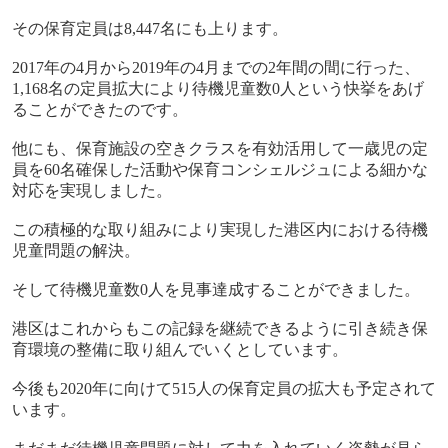
その保育定員は
8,447
名にも上ります。
2017
年の
4
月から
2019
年の
4
月までの
2
年間の間に行った、
1,168
名の定員拡大により待機児童数
0
人という快挙をあげ
ることができたのです。
他にも、保育施設の空きクラスを有効活用して一歳児の定
員を
60
名確保した活動や保育コンシェルジュによる細かな
対応を実現しました。
この積極的な取り組みにより実現した港区内における待機
児童問題の解決。
そして待機児童数
0
人を見事達成することができました。
港区はこれからもこの記録を継続できるように引き続き保
育環境の整備に取り組んでいくとしています。
今後も
2020
年に向けて
515
人の保育定員の拡大も予定されて
います。