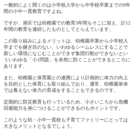
一般的によく聞くのは小学校入学から中学校卒業までの
9
年
間の小中一貫教育ですよね。
ですが、港区では幼稚園での教育
3
年間もそこに加え、計
12
年間の教育を連続したものとしてとらえています。
この取り組みによるメリットは、幼稚園卒業から小学校入
学までを継ぎ目のない、いわゆるシームレスにすることで
新しい環境になじむことができず集団行動ができないとい
ういわゆる「小
1
問題」を未然に防ぐことができるところに
あります。
また、幼稚園と保育園との連携により計画的に体力の向上
を目的とした体育にも取り組んでおり、通常、幼稚園単体
では養えない体力の育成をすることもできるのです。
定期的に防災教育も行っているため、小さいころから危機
回避能力を身につけることができるのもポイントです。
このような幼・小中一貫校も子育てファミリーにとっては
大きなメリットとなるでしょう。