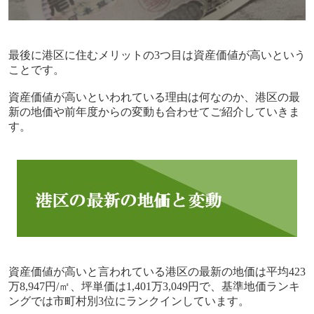
最後に港区に住むメリットの
3
つ目は資産価値が高いという
ことです。
資産価値が高いといわれている理由は何なのか、港区の最
新の地価や前年度からの変動も合わせてご紹介していきま
す。
資産価値が高いと言われている港区の最新の地価は平均
423
万
8,947
円
/
㎡、坪単価は
1,401
万
3,049
円で、基準地価ランキ
ングでは市町村別
3
位にランクインしています。