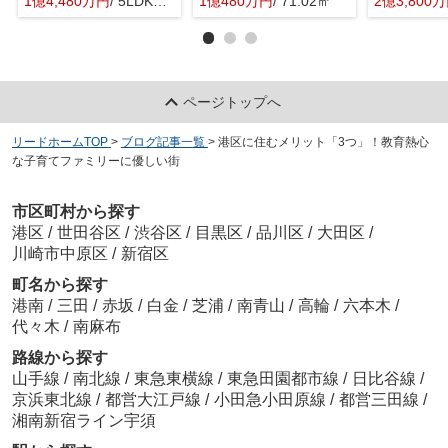
1億4,480万円
/ 5LDK＋1S(納戸)
1億480万円
/ 71.02㎡
2億3,800
ページトップへ
リードホームTOP
>
ブログ記事一覧
>
港区に住むメリット「3つ」！教育熱心
な子育てファミリーに優しい街
市区町村から探す
港区
/
世田谷区
/
渋谷区
/
目黒区
/
品川区
/
大田区
/
川崎市中原区
/
新宿区
町名から探す
港南
/
三田
/
赤坂
/
白金
/
芝浦
/
南青山
/
高輪
/
六本木
/
代々木
/
南麻布
路線から探す
山手線
/
南北線
/
東急東横線
/
東急田園都市線
/
日比谷線
/
京浜東北線
/
都営大江戸線
/
小田急小田原線
/
都営三田線
/
湘南新宿ライン宇須