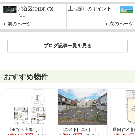
渋谷区に住むのは
土地探しのポイント...
な...
＜ 前のページ
＞次のページ
ブログ記事一覧を見る
おすすめ物件
世田谷区上馬4丁目
目黒区下目黒5丁目
世田谷区瀬