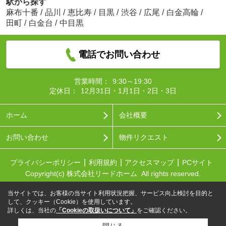
駅から探す
麻布十番
/
品川
/
恵比寿
/
目黒
/
渋谷
/
広尾
/
白金高輪
/
田町
/
白金台
/
中目黒
電話でお問い合わせ
営業時間：
9:30～19:30
定休日：
12月31日・1月1日・2日・3日
ホーム
会社概要
お問い合わせ
物件リクエスト
プライバシーポリシー
利用規約
アクセスマップ
PCサイト
Copyright(c) 株式会社リードホーム All rights reserved.
当サイトでは、お客様の当サイト利用状況把握、サービス向上検討を目的と
して、クッキー（Cookie）を使用しています。
詳しくは、当社の
「Cookieの取扱いについて」
をご確認ください。