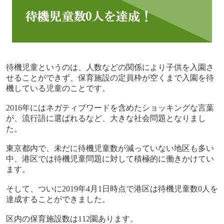
待機児童というのは、人数などの関係により子供を入園さ
せることができず、保育施設の定員枠が空くまで入園を待
機している児童のことです。
2016
年にはネガティブワードを含めたショッキングな言葉
が、流行語に選ばれるなど、大きな社会問題となりまし
た。
東京都内で、未だに待機児童数が減っていない地区も多い
中、港区では待機児童問題に対して積極的に働きかけてい
ます。
そして、ついに
2019
年
4
月
1
日時点で港区は待機児童数
0
人を
達成することができました。
区内の保育施設数は
112
園あります。