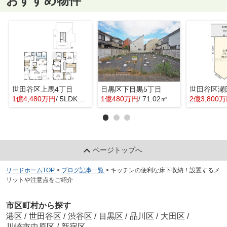
おすすめ物件
世田谷区上馬4丁目
目黒区下目黒5丁目
世田谷区瀬
1億4,480万円
/ 5LDK＋1S(納戸)
1億480万円
/ 71.02㎡
2億3,800
ページトップへ
リードホームTOP
>
ブログ記事一覧
>
キッチンの便利な床下収納！設置するメ
リットや注意点をご紹介
市区町村から探す
港区
/
世田谷区
/
渋谷区
/
目黒区
/
品川区
/
大田区
/
川崎市中原区
/
新宿区