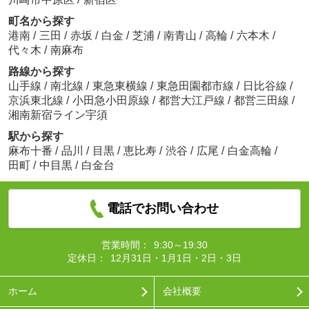
町名から探す
港南
/
三田
/
赤坂
/
白金
/
芝浦
/
南青山
/
高輪
/
六本木
/
代々木
/
南麻布
路線から探す
山手線
/
南北線
/
東急東横線
/
東急田園都市線
/
日比谷線
/
京浜東北線
/
小田急小田原線
/
都営大江戸線
/
都営三田線
/
湘南新宿ライン宇須
駅から探す
麻布十番
/
品川
/
目黒
/
恵比寿
/
渋谷
/
広尾
/
白金高輪
/
田町
/
中目黒
/
白金台
電話でお問い合わせ
営業時間：
9:30～19:30
定休日：
12月31日・1月1日・2日・3日
ホーム
会社概要