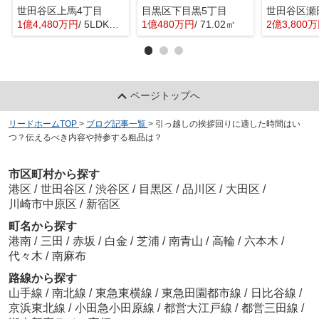
世田谷区上馬4丁目
目黒区下目黒5丁目
世田谷区瀬
1億4,480万円
/ 5LDK＋1S(納戸)
1億480万円
/ 71.02㎡
2億3,800
ページトップへ
リードホームTOP
>
ブログ記事一覧
>
引っ越しの挨拶回りに適した時間はい
つ？伝えるべき内容や持参する粗品は？
市区町村から探す
港区
/
世田谷区
/
渋谷区
/
目黒区
/
品川区
/
大田区
/
川崎市中原区
/
新宿区
町名から探す
港南
/
三田
/
赤坂
/
白金
/
芝浦
/
南青山
/
高輪
/
六本木
/
代々木
/
南麻布
路線から探す
山手線
/
南北線
/
東急東横線
/
東急田園都市線
/
日比谷線
/
京浜東北線
/
小田急小田原線
/
都営大江戸線
/
都営三田線
/