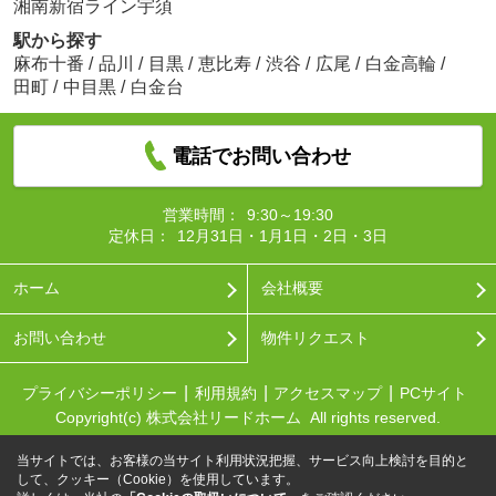
湘南新宿ライン宇須
駅から探す
麻布十番
/
品川
/
目黒
/
恵比寿
/
渋谷
/
広尾
/
白金高輪
/
田町
/
中目黒
/
白金台
電話でお問い合わせ
営業時間：
9:30～19:30
定休日：
12月31日・1月1日・2日・3日
ホーム
会社概要
お問い合わせ
物件リクエスト
プライバシーポリシー
利用規約
アクセスマップ
PCサイト
Copyright(c) 株式会社リードホーム All rights reserved.
当サイトでは、お客様の当サイト利用状況把握、サービス向上検討を目的と
して、クッキー（Cookie）を使用しています。