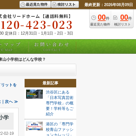
最近見た物件
検討リスト
最終更新：2026年08月09日
式会社リードホーム【通話料無料】
00
00
件
件
0120-423-023
最近見た物件
検討リスト
:30 定休日：12月31日・1月1日・2日・3日
トマップ
お問い合わせ
TE MAP
CONTACT
る東山小学校はどんな学校？
最新記事
メリットを
渋谷区にある
「日本写真芸術
｜次へ ≫
専門学校」の概
要！学科等もご
紹介
小学
港区の「専門学
校青山ファッシ
22-02-19
ョンカレッジ」