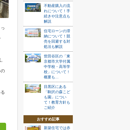
不動産購入の流
れについて！手
続きや注意点も
解説
引っ
住宅ローンの滞
納について！競
で
売を回避する対
処法も解説
世田谷区の「東
域。
京都市大学付属
中学校・高等学
いの
校」について！
概要も...
目黒区にある
いる
「駒沢の森こど
も園」につい
て！教育方針も
ご紹介
おすすめ記事
新築住宅では赤