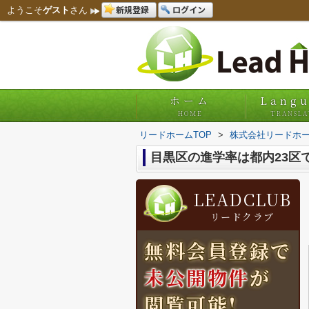
新規登録
ログイン
ようこそ
ゲスト
さん
ホーム
Lang
HOME
TRANSLA
リードホームTOP
>
株式会社リードホー
目黒区の進学率は都内23区
LEADCLUB
リードクラブ
無料会員登録で
未公開物件
が
閲覧可能!