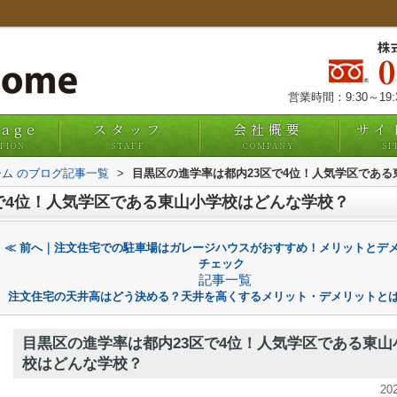
株
営業時間：9:30～19
uage
スタッフ
会社概要
サイ
TION
STAFF
COMPANY
SI
ム のブログ記事一覧
>
目黒区の進学率は都内23区で4位！人気学区であ
で4位！人気学区である東山小学校はどんな学校？
≪ 前へ｜注文住宅での駐車場はガレージハウスがおすすめ！メリットとデ
チェック
記事一覧
注文住宅の天井高はどう決める？天井を高くするメリット・デメリットとは
目黒区の進学率は都内23区で4位！人気学区である東山
校はどんな学校？
20