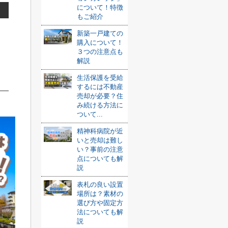
について！特徴
もご紹介
新築一戸建ての
購入について！
３つの注意点も
解説
生活保護を受給
するには不動産
売却が必要？住
み続ける方法に
ついて...
精神科病院が近
いと売却は難し
い？事前の注意
点についても解
説
表札の良い設置
場所は？素材の
選び方や固定方
法についても解
説