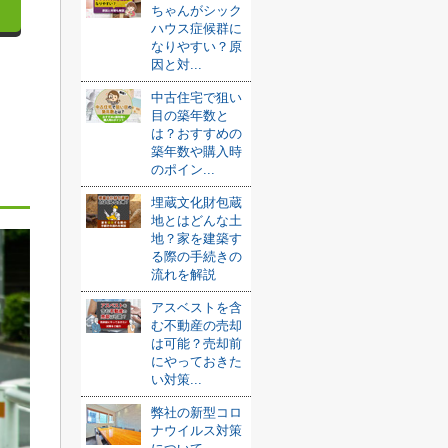
ちゃんがシック
ハウス症候群に
なりやすい？原
因と対...
中古住宅で狙い
目の築年数と
は？おすすめの
築年数や購入時
のポイン...
埋蔵文化財包蔵
地とはどんな土
地？家を建築す
る際の手続きの
流れを解説
アスベストを含
む不動産の売却
は可能？売却前
にやっておきた
い対策...
弊社の新型コロ
ナウイルス対策