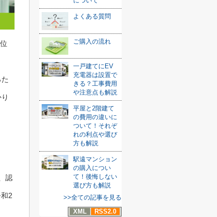
について
よくある質問
ご購入の流れ
4位
一戸建てにEV
充電器は設置で
るた
きる？工事費用
や注意点も解説
かり
平屋と2階建て
の費用の違いに
ついて！それぞ
れの利点や選び
方も解説
駅遠マンション
の購入につい
て！後悔しない
、認
選び方も解説
和2
>>全ての記事を見る
XML
RSS2.0