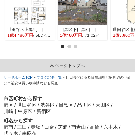
世田谷区上馬4丁目
目黒区下目黒5丁目
世田谷区瀬
1億4,480万円
/ 5LDK＋1S(納戸)
1億480万円
/ 71.02㎡
2億3,800
ページトップへ
リードホームTOP
>
ブログ記事一覧
>
世田谷区にある目黒線奥沢駅周辺の地価
は？治安や買い物事情なども調査
市区町村から探す
港区
/
世田谷区
/
渋谷区
/
目黒区
/
品川区
/
大田区
/
川崎市中原区
/
新宿区
町名から探す
港南
/
三田
/
赤坂
/
白金
/
芝浦
/
南青山
/
高輪
/
六本木
/
代々木
/
南麻布