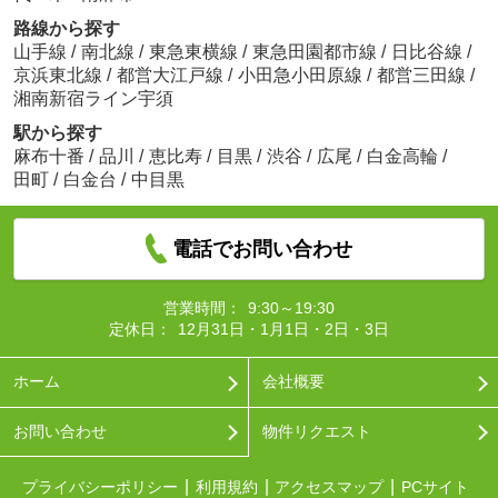
路線から探す
山手線
/
南北線
/
東急東横線
/
東急田園都市線
/
日比谷線
/
京浜東北線
/
都営大江戸線
/
小田急小田原線
/
都営三田線
/
湘南新宿ライン宇須
駅から探す
麻布十番
/
品川
/
恵比寿
/
目黒
/
渋谷
/
広尾
/
白金高輪
/
田町
/
白金台
/
中目黒
電話でお問い合わせ
営業時間：
9:30～19:30
定休日：
12月31日・1月1日・2日・3日
ホーム
会社概要
お問い合わせ
物件リクエスト
プライバシーポリシー
利用規約
アクセスマップ
PCサイト