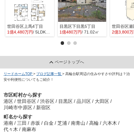
世田谷区上馬4丁目
目黒区下目黒5丁目
世田谷区瀬
1億4,480万円
/ 5LDK＋1S(納戸)
1億480万円
/ 71.02㎡
2億3,800
ページトップへ
リードホームTOP
>
ブログ記事一覧
>
高輪台駅周辺の住みやすさや評判は？治
安や利便性についてもご紹介！
市区町村から探す
港区
/
世田谷区
/
渋谷区
/
目黒区
/
品川区
/
大田区
/
川崎市中原区
/
新宿区
町名から探す
港南
/
三田
/
赤坂
/
白金
/
芝浦
/
南青山
/
高輪
/
六本木
/
代々木
/
南麻布