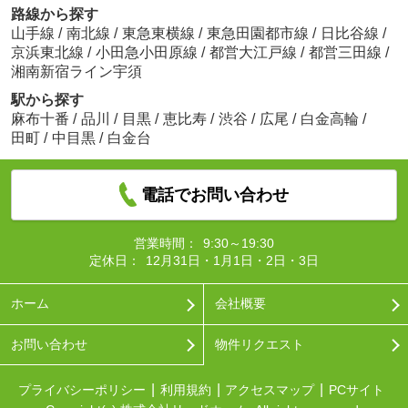
路線から探す
山手線
/
南北線
/
東急東横線
/
東急田園都市線
/
日比谷線
/
京浜東北線
/
小田急小田原線
/
都営大江戸線
/
都営三田線
/
湘南新宿ライン宇須
駅から探す
麻布十番
/
品川
/
目黒
/
恵比寿
/
渋谷
/
広尾
/
白金高輪
/
田町
/
中目黒
/
白金台
電話でお問い合わせ
営業時間：
9:30～19:30
定休日：
12月31日・1月1日・2日・3日
ホーム
会社概要
お問い合わせ
物件リクエスト
プライバシーポリシー
利用規約
アクセスマップ
PCサイト