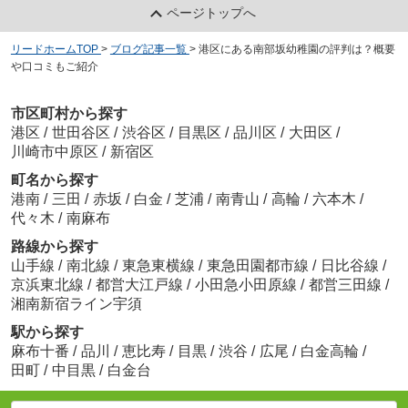
ページトップへ
リードホームTOP
>
ブログ記事一覧
>
港区にある南部坂幼稚園の評判は？概要
や口コミもご紹介
市区町村から探す
港区
/
世田谷区
/
渋谷区
/
目黒区
/
品川区
/
大田区
/
川崎市中原区
/
新宿区
町名から探す
港南
/
三田
/
赤坂
/
白金
/
芝浦
/
南青山
/
高輪
/
六本木
/
代々木
/
南麻布
路線から探す
山手線
/
南北線
/
東急東横線
/
東急田園都市線
/
日比谷線
/
京浜東北線
/
都営大江戸線
/
小田急小田原線
/
都営三田線
/
湘南新宿ライン宇須
駅から探す
麻布十番
/
品川
/
恵比寿
/
目黒
/
渋谷
/
広尾
/
白金高輪
/
田町
/
中目黒
/
白金台