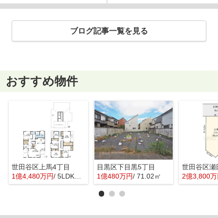
ブログ記事一覧を見る
おすすめ物件
世田谷区上馬4丁目
目黒区下目黒5丁目
世田谷区瀬
1億4,480万円
/ 5LDK＋1S(納戸)
1億480万円
/ 71.02㎡
2億3,800