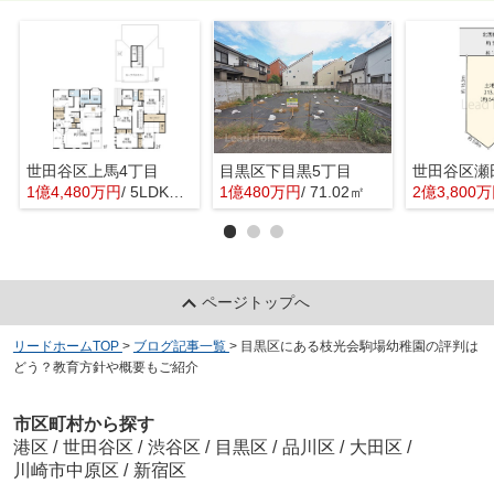
世田谷区上馬4丁目
目黒区下目黒5丁目
世田谷区瀬
1億4,480万円
/ 5LDK＋1S(納戸)
1億480万円
/ 71.02㎡
2億3,800
ページトップへ
リードホームTOP
>
ブログ記事一覧
>
目黒区にある枝光会駒場幼稚園の評判は
どう？教育方針や概要もご紹介
市区町村から探す
港区
/
世田谷区
/
渋谷区
/
目黒区
/
品川区
/
大田区
/
川崎市中原区
/
新宿区