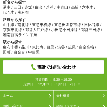
町名から探す
港南
/
三田
/
赤坂
/
白金
/
芝浦
/
南青山
/
高輪
/
六本木
/
代々木
/
南麻布
路線から探す
山手線
/
南北線
/
東急東横線
/
東急田園都市線
/
日比谷線
/
京浜東北線
/
都営大江戸線
/
小田急小田原線
/
都営三田線
/
湘南新宿ライン宇須
駅から探す
麻布十番
/
品川
/
恵比寿
/
目黒
/
渋谷
/
広尾
/
白金高輪
/
田町
/
白金台
/
中目黒
電話でお問い合わせ
営業時間：
9:30～19:30
定休日：
12月31日・1月1日・2日・3日
ホーム
会社概要
お問い合わせ
物件リクエスト