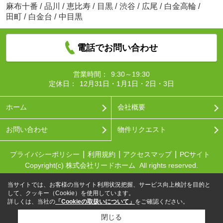
麻布十番
/
品川
/
恵比寿
/
目黒
/
渋谷
/
広尾
/
白金高輪
/
田町
/
白金台
/
中目黒
電話でお問い合わせ
営業時間：
9:30～19:30
定休日：
12月31日・1月1日・2日・3日
ホーム
会社概要
お問い合わせ
物件リクエスト
プライバシーポリシー
利用規約
アクセスマップ
PCサイト
Copyright(c) 株式会社リードホーム All rights reserved.
当サイトでは、お客様の当サイト利用状況把握、サービス向上検討を目的と
して、クッキー（Cookie）を使用しています。
詳しくは、当社の
「Cookieの取扱いについて」
をご確認ください。
閉じる