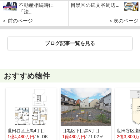
不動産相続時に
目黒区の碑文谷周辺...
「法...
＜ 前のページ
＞次のページ
ブログ記事一覧を見る
おすすめ物件
世田谷区上馬4丁目
目黒区下目黒5丁目
世田谷区瀬
1億4,480万円
/ 5LDK＋1S(納戸)
1億480万円
/ 71.02㎡
2億3,800