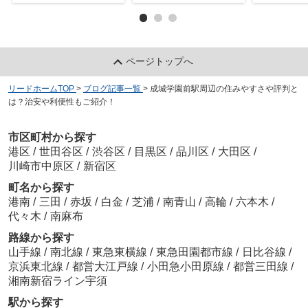
ページトップへ
リードホームTOP
>
ブログ記事一覧
>
成城学園前駅周辺の住みやすさや評判と
は？治安や利便性もご紹介！
市区町村から探す
港区
/
世田谷区
/
渋谷区
/
目黒区
/
品川区
/
大田区
/
川崎市中原区
/
新宿区
町名から探す
港南
/
三田
/
赤坂
/
白金
/
芝浦
/
南青山
/
高輪
/
六本木
/
代々木
/
南麻布
路線から探す
山手線
/
南北線
/
東急東横線
/
東急田園都市線
/
日比谷線
/
京浜東北線
/
都営大江戸線
/
小田急小田原線
/
都営三田線
/
湘南新宿ライン宇須
駅から探す