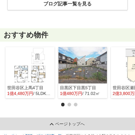
ブログ記事一覧を見る
おすすめ物件
世田谷区上馬4丁目
目黒区下目黒5丁目
世田谷区瀬
1億4,480万円
/ 5LDK＋1S(納戸)
1億480万円
/ 71.02㎡
2億3,800
ページトップへ