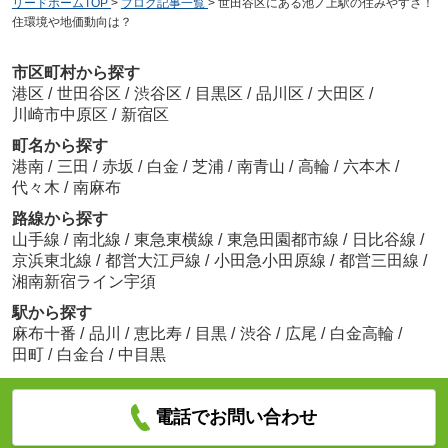
リードホームTOP
>
ブログ記事一覧
>
世田谷区にある池ノ上駅の住みやすさ！
住環境や地価動向は？
市区町村から探す
港区
/
世田谷区
/
渋谷区
/
目黒区
/
品川区
/
大田区
/
川崎市中原区
/
新宿区
町名から探す
港南
/
三田
/
赤坂
/
白金
/
芝浦
/
南青山
/
高輪
/
六本木
/
代々木
/
南麻布
路線から探す
山手線
/
南北線
/
東急東横線
/
東急田園都市線
/
日比谷線
/
京浜東北線
/
都営大江戸線
/
小田急小田原線
/
都営三田線
/
湘南新宿ライン宇須
駅から探す
麻布十番
/
品川
/
恵比寿
/
目黒
/
渋谷
/
広尾
/
白金高輪
/
田町
/
白金台
/
中目黒
電話でお問い合わせ