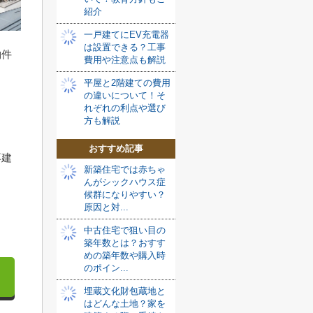
紹介
一戸建てにEV充電器
は設置できる？工事
物件
費用や注意点も解説
平屋と2階建ての費用
の違いについて！そ
れぞれの利点や選び
方も解説
おすすめ記事
再建
新築住宅では赤ちゃ
んがシックハウス症
候群になりやすい？
原因と対...
中古住宅で狙い目の
築年数とは？おすす
めの築年数や購入時
のポイン...
埋蔵文化財包蔵地と
はどんな土地？家を