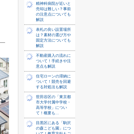
精神科病院が近いと
売却は難しい？事前
の注意点についても
解説
表札の良い設置場所
は？素材の選び方や
固定方法についても
解説
不動産購入の流れに
ついて！手続きや注
意点も解説
住宅ローンの滞納に
ついて！競売を回避
する対処法も解説
世田谷区の「東京都
市大学付属中学校・
高等学校」につい
て！概要も...
目黒区にある「駒沢
の森こども園」につ
いて！教育方針もご