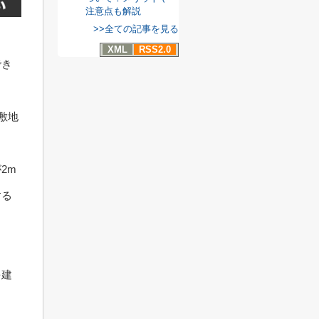
注意点も解説
>>全ての記事を見る
XML
RSS2.0
でき
敷地
2m
する
を建