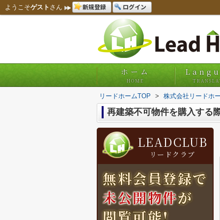
新規登録
ログイン
ようこそ
ゲスト
さん
ホーム
Lang
HOME
TRANSLA
リードホームTOP
>
株式会社リードホー
再建築不可物件を購入する
LEADCLUB
リードクラブ
無料会員登録で
未公開物件
が
閲覧可能!