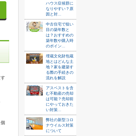
ハウス症候群に
なりやすい？原
因と対...
中古住宅で狙い
目の築年数と
は？おすすめの
築年数や購入時
のポイン...
埋蔵文化財包蔵
地とはどんな土
地？家を建築す
る際の手続きの
定す
流れを解説
アスベストを含
む不動産の売却
は可能？売却前
た
にやっておきた
い対策...
弊社の新型コロ
に個
ナウイルス対策
について