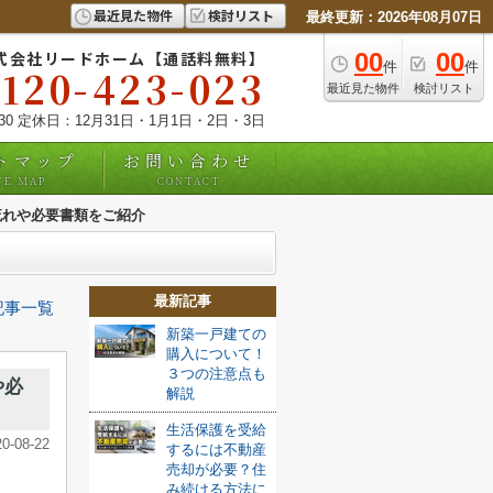
最近見た物件
検討リスト
最終更新：2026年08月07日
式会社リードホーム【通話料無料】
00
00
件
件
0120-423-023
最近見た物件
検討リスト
:30 定休日：12月31日・1月1日・2日・3日
トマップ
お問い合わせ
TE MAP
CONTACT
流れや必要書類をご紹介
最新記事
記事一覧
新築一戸建ての
購入について！
３つの注意点も
や必
解説
生活保護を受給
20-08-22
するには不動産
売却が必要？住
み続ける方法に