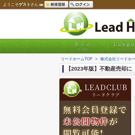
新規登録
ログイン
ようこそ
ゲスト
さん
ホーム
Lang
HOME
TRANSLA
リードホームTOP
>
株式会社リードホー
【2023年版】不動産売却
LEADCLUB
リードクラブ
無料会員登録で
未公開物件
が
閲覧可能!