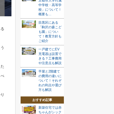
京都市大学付属
中学校・高等学
校」について！
概要も...
目黒区にある
「駒沢の森こど
ある
も園」につい
て！教育方針も
ご紹介
よう
一戸建てにEV
充電器は設置で
。
きる？工事費用
や注意点も解説
した
平屋と2階建て
るべ
の費用の違いに
ついて！それぞ
れの利点や選び
方も解説
かり
おすすめ記事
新築住宅では赤
ちゃんがシック