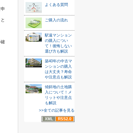
よくある質問
定申
スと
ご購入の流れ
駅遠マンション
の購入につい
か確
て！後悔しない
選び方も解説
築40年の中古マ
ンションの購入
は大丈夫？寿命
や注意点も解説
傾斜地の土地購
入について！メ
リットや注意点
も解説
>>全ての記事を見る
XML
RSS2.0