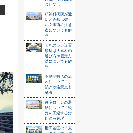
ついて...
精神科病院が近
いと売却は難し
い？事前の注意
点についても解
説
表札の良い設置
場所は？素材の
選び方や固定方
法についても解
説
不動産購入の流
れについて！手
続きや注意点も
解説
住宅ローンの滞
納について！競
売を回避する対
処法も解説
世田谷区の「東