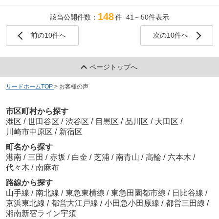
148
該当公開件数：
件 41～50件表示
前の10件へ
次の10件へ
ページトップへ
リードホームTOP
>
お客様の声
市区町村から探す
港区
/
世田谷区
/
渋谷区
/
目黒区
/
品川区
/
大田区
/
川崎市中原区
/
新宿区
町名から探す
港南
/
三田
/
赤坂
/
白金
/
芝浦
/
南青山
/
高輪
/
六本木
/
代々木
/
南麻布
路線から探す
山手線
/
南北線
/
東急東横線
/
東急田園都市線
/
日比谷線
/
京浜東北線
/
都営大江戸線
/
小田急小田原線
/
都営三田線
/
湘南新宿ライン宇須