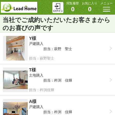
閲覧履歴
お気に入り
メニュー
0
0
当社でご成約いただいたお客さまから
のお喜びの声です
Y様
戸建購入
担当：萩野 聖士
担当：萩野聖士
T様
土地購入
担当：杵渕 佳輝
担当：杵渕佳輝
A様
戸建購入
担当：杵渕 佳輝