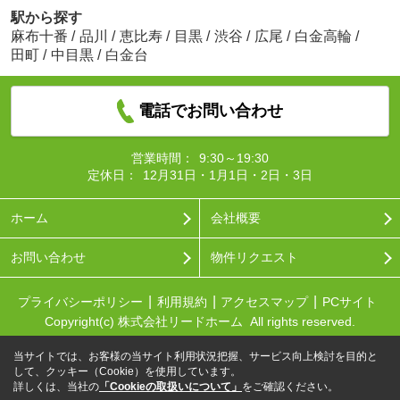
駅から探す
麻布十番
/
品川
/
恵比寿
/
目黒
/
渋谷
/
広尾
/
白金高輪
/
田町
/
中目黒
/
白金台
電話でお問い合わせ
営業時間：
9:30～19:30
定休日：
12月31日・1月1日・2日・3日
ホーム
会社概要
お問い合わせ
物件リクエスト
プライバシーポリシー
利用規約
アクセスマップ
PCサイト
Copyright(c) 株式会社リードホーム All rights reserved.
当サイトでは、お客様の当サイト利用状況把握、サービス向上検討を目的と
して、クッキー（Cookie）を使用しています。
詳しくは、当社の
「Cookieの取扱いについて」
をご確認ください。