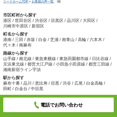
リードホームTOP
>
お客様の声一覧
>
I様
市区町村から探す
港区
/
世田谷区
/
渋谷区
/
目黒区
/
品川区
/
大田区
/
川崎市中原区
/
新宿区
町名から探す
港南
/
三田
/
赤坂
/
白金
/
芝浦
/
南青山
/
高輪
/
六本木
/
代々木
/
南麻布
路線から探す
山手線
/
南北線
/
東急東横線
/
東急田園都市線
/
日比谷線
/
京浜東北線
/
都営大江戸線
/
小田急小田原線
/
都営三田線
/
湘南新宿ライン宇須
駅から探す
麻布十番
/
品川
/
恵比寿
/
目黒
/
渋谷
/
広尾
/
白金高輪
/
田町
/
白金台
/
中目黒
電話でお問い合わせ