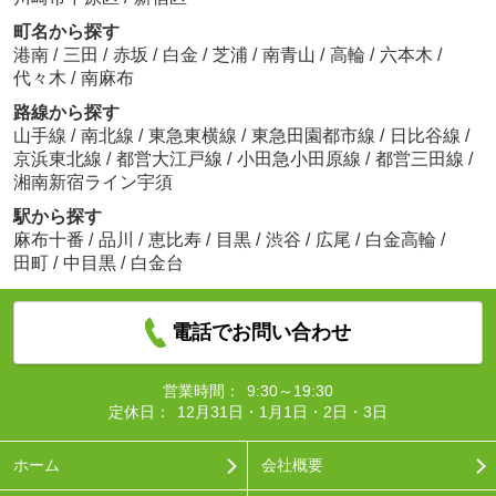
町名から探す
港南
/
三田
/
赤坂
/
白金
/
芝浦
/
南青山
/
高輪
/
六本木
/
代々木
/
南麻布
路線から探す
山手線
/
南北線
/
東急東横線
/
東急田園都市線
/
日比谷線
/
京浜東北線
/
都営大江戸線
/
小田急小田原線
/
都営三田線
/
湘南新宿ライン宇須
駅から探す
麻布十番
/
品川
/
恵比寿
/
目黒
/
渋谷
/
広尾
/
白金高輪
/
田町
/
中目黒
/
白金台
電話でお問い合わせ
営業時間：
9:30～19:30
定休日：
12月31日・1月1日・2日・3日
ホーム
会社概要