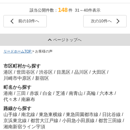
148
該当公開件数：
件 31～40件表示
前の10件へ
次の10件へ
ページトップへ
リードホームTOP
>
お客様の声
市区町村から探す
港区
/
世田谷区
/
渋谷区
/
目黒区
/
品川区
/
大田区
/
川崎市中原区
/
新宿区
町名から探す
港南
/
三田
/
赤坂
/
白金
/
芝浦
/
南青山
/
高輪
/
六本木
/
代々木
/
南麻布
路線から探す
山手線
/
南北線
/
東急東横線
/
東急田園都市線
/
日比谷線
/
京浜東北線
/
都営大江戸線
/
小田急小田原線
/
都営三田線
/
湘南新宿ライン宇須