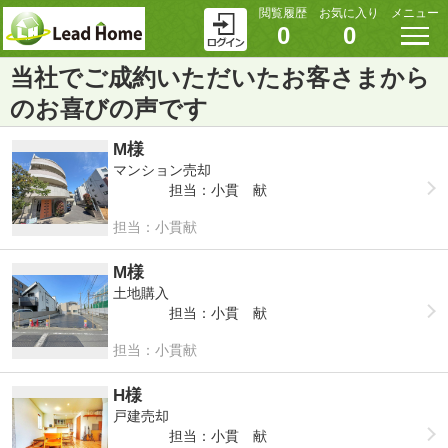
閲覧履歴
お気に入り
メニュー
0
0
当社でご成約いただいたお客さまから
のお喜びの声です
M様
マンション売却
担当：小貫 献
担当：小貫献
M様
土地購入
担当：小貫 献
担当：小貫献
H様
戸建売却
担当：小貫 献