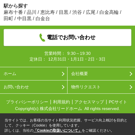
駅から探す
麻布十番
/
品川
/
恵比寿
/
目黒
/
渋谷
/
広尾
/
白金高輪
/
田町
/
中目黒
/
白金台
電話でお問い合わせ
営業時間：
9:30～19:30
定休日：
12月31日・1月1日・2日・3日
ホーム
会社概要
お問い合わせ
物件リクエスト
プライバシーポリシー
利用規約
アクセスマップ
PCサイト
Copyright(c) 株式会社リードホーム All rights reserved.
当サイトでは、お客様の当サイト利用状況把握、サービス向上検討を目的と
して、クッキー（Cookie）を使用しています。
詳しくは、当社の
「Cookieの取扱いについて」
をご確認ください。