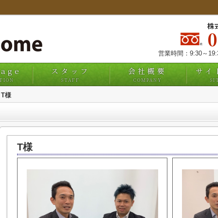
株
営業時間：9:30～19
uage
スタッフ
会社概要
サイ
TION
STAFF
COMPANY
SI
T様
T様