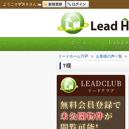
新規登録
ログイン
ようこそ
ゲスト
さん
ホーム
Lang
HOME
TRANSLA
リードホームTOP
>
お客様の声一覧
>
T様
LEADCLUB
リードクラブ
無料会員登録で
未公開物件
が
閲覧可能!