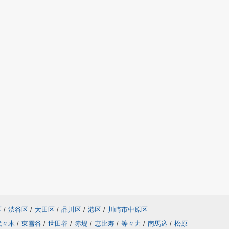
区
/
渋谷区
/
大田区
/
品川区
/
港区
/
川崎市中原区
代々木
/
東雪谷
/
世田谷
/
赤堤
/
恵比寿
/
等々力
/
南馬込
/
松原