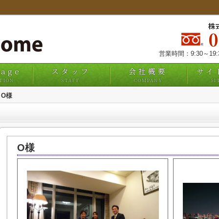
株
営業時間：9:30～19
uage
スタッフ
会社概要
サイ
TION
STAFF
COMPANY
SI
O様
O様