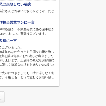
又は失敗しない秘訣
会社さんとお会いできるかどうか、だと
び担当営業マンに一言
御対応頂き、不動産売買に係る諸手続き
助かりました。有難うございます。
客様に一言
うございました。
御多忙のなか色々とお手間をお掛け致し
協力を賜り無事にお引渡しが出来ました
申し上げます。上層階の素敵なお部屋に
に楽しく快適な生活をお送りいただけた
ご売却につきましても円滑に滞りなく進
で、今後とも、どうぞ宜しくお願い致し