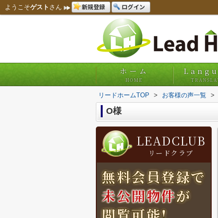
新規登録
ログイン
ようこそ
ゲスト
さん
ホーム
Lang
HOME
TRANSLA
リードホームTOP
>
お客様の声一覧
>
O様
LEADCLUB
リードクラブ
無料会員登録で
未公開物件
が
閲覧可能!