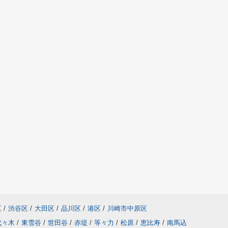
区
/
渋谷区
/
大田区
/
品川区
/
港区
/
川崎市中原区
代々木
/
東雪谷
/
世田谷
/
赤堤
/
等々力
/
松原
/
恵比寿
/
南馬込