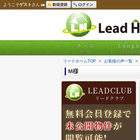
新規登録
ログイン
ようこそ
ゲスト
さん
ホーム
Lang
HOME
TRANSLA
リードホームTOP
>
お客様の声一覧
>
M様
LEADCLUB
リードクラブ
無料会員登録で
未公開物件
が
閲覧可能!