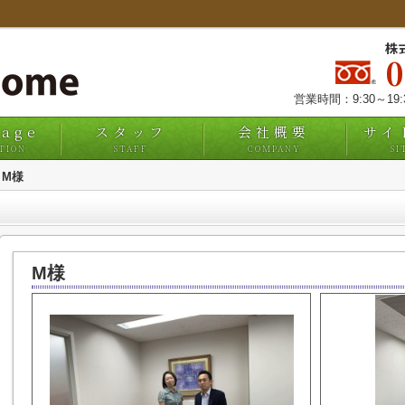
株
営業時間：9:30～19
uage
スタッフ
会社概要
サイ
TION
STAFF
COMPANY
SI
M様
M様